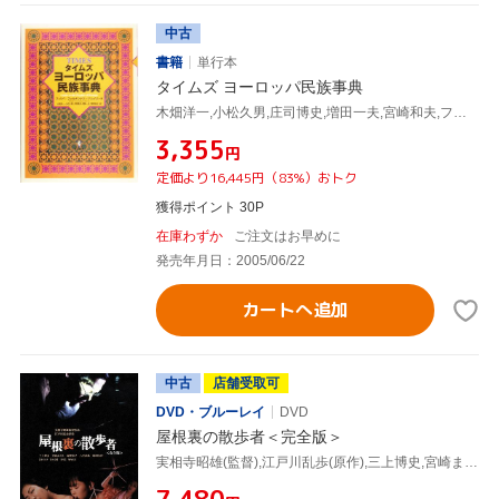
中古
書籍
単行本
タイムズ ヨーロッパ民族事典
木畑洋一,小松久男,庄司博史,増田一夫,宮崎和夫,フェリペフェルナンデス=アルメスト
¥3,355
円
定価より16,445円（83%）おトク
獲得ポイント 30P
在庫わずか
ご注文はお早めに
発売年月日：2005/06/22
カートへ追加
中古
店舗受取可
DVD・ブルーレイ
DVD
屋根裏の散歩者＜完全版＞
実相寺昭雄(監督),江戸川乱歩(原作),三上博史,宮崎ますみ,加賀恵子,嶋田久作