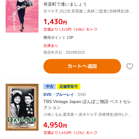
有楽町で逢いましょう
京マチ子,川口浩,菅原謙二,島耕二(監督),宮崎博史(原作)
¥1,430
円
定価より1,320円（48%）おトク
獲得ポイント 13P
在庫あり
発売年月日：2019/02/22
カートへ追加
中古
店舗受取可
DVD・ブルーレイ
DVD
TBS Vintage Japan ぽんぽこ物語 ベストセレ
クション
小鳩くるみ,栗原眞一,若水ヤエ子,宮崎博史(原作),小川寛興(音楽)
¥4,950
円
定価より1,430円（22%）おトク