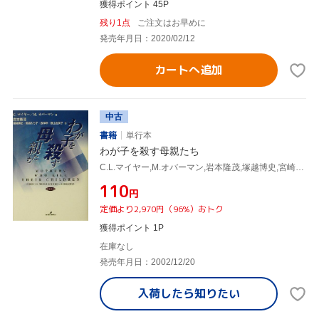
獲得ポイント 45P
残り1点
ご注文はお早めに
発売年月日：2020/02/12
カートへ追加
中古
書籍
単行本
わが子を殺す母親たち
C.L.マイヤー,M.オバーマン,岩本隆茂,塚越博史,宮崎みち子,森伸幸,勝山友美子
¥110
円
定価より2,970円（96%）おトク
獲得ポイント 1P
在庫なし
発売年月日：2002/12/20
入荷したら
知りたい