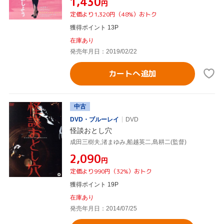
¥1,430
円
定価より1,320円（48%）おトク
獲得ポイント 13P
在庫あり
発売年月日：2019/02/22
カートへ追加
中古
DVD・ブルーレイ
DVD
怪談おとし穴
成田三樹夫,渚まゆみ,船越英二,島耕二(監督)
¥2,090
円
定価より990円（32%）おトク
獲得ポイント 19P
在庫あり
発売年月日：2014/07/25