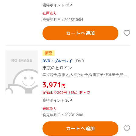
獲得ポイント 36P
在庫あり
発売年月日：2023/10/04
カートへ追加
新品
DVD・ブルーレイ
DVD
東京のヒロイン
轟夕起子,森雅之,入江たか子,香川京子,伊達里子,島耕二,服部良一,斉藤一郎
¥3,971
円
定価より209円（5%）おトク
獲得ポイント 36P
在庫あり
発売年月日：2023/12/06
カートへ追加