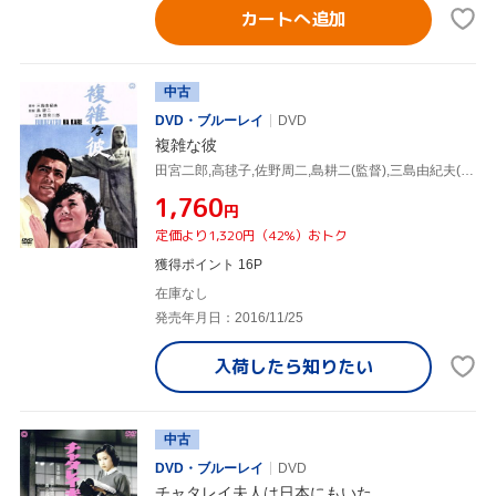
カートへ追加
中古
DVD・ブルーレイ
DVD
複雑な彼
田宮二郎,高毬子,佐野周二,島耕二(監督),三島由紀夫(原作)
¥1,760
円
定価より1,320円（42%）おトク
獲得ポイント 16P
在庫なし
発売年月日：2016/11/25
入荷したら
知りたい
中古
DVD・ブルーレイ
DVD
チャタレイ夫人は日本にもいた