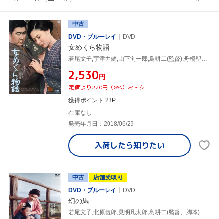
中古
DVD・ブルーレイ
DVD
女めくら物語
若尾文子,宇津井健,山下洵一郎,島耕二(監督),舟橋聖一(原作)
¥2,530
円
定価より220円（8%）おトク
獲得ポイント 23P
在庫なし
発売年月日：2018/06/29
入荷したら
知りたい
中古
店舗受取可
DVD・ブルーレイ
DVD
幻の馬
若尾文子,北原義郎,見明凡太郎,島耕二(監督、脚本)