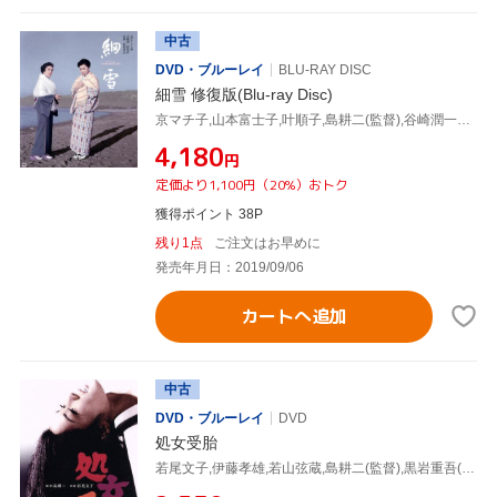
中古
DVD・ブルーレイ
BLU-RAY DISC
細雪 修復版(Blu-ray Disc)
京マチ子,山本富士子,叶順子,島耕二(監督),谷崎潤一郎(原作),大森盛太郎(音楽)
¥4,180
円
定価より1,100円（20%）おトク
獲得ポイント 38P
残り1点
ご注文はお早めに
発売年月日：2019/09/06
カートへ追加
中古
DVD・ブルーレイ
DVD
処女受胎
若尾文子,伊藤孝雄,若山弦蔵,島耕二(監督),黒岩重吾(原作),大森盛太郎(音楽)