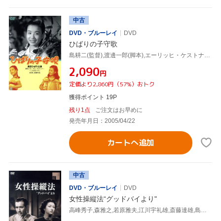
中古
DVD・ブルーレイ
DVD
ひばりの子守歌
島耕二(監督),渡邊一郎(脚本),エーリッヒ・ケストナー(原作),美空ひばり,山村聰,水戸光子,荒川さつき,杉狂児
¥2,090
円
定価より2,860円（57%）おトク
獲得ポイント 19P
残り1点
ご注文はお早めに
発売年月日：2005/04/22
カートへ追加
中古
DVD・ブルーレイ
DVD
女性操縦法“グッドバイより"
高峰秀子,森雅之,若原雅夫,江川宇礼雄,斎藤達雄,島耕二(監督),太宰治(原作),鈴木静一(音楽)