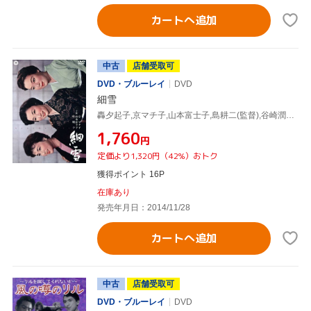
カートへ追加
中古
店舗受取可
DVD・ブルーレイ
DVD
細雪
轟夕起子,京マチ子,山本富士子,島耕二(監督),谷崎潤一郎(原作)
¥1,760
円
定価より1,320円（42%）おトク
獲得ポイント 16P
在庫あり
発売年月日：2014/11/28
カートへ追加
中古
店舗受取可
DVD・ブルーレイ
DVD