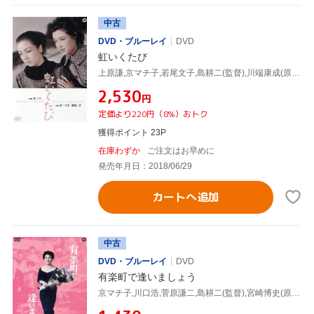
中古
DVD・ブルーレイ
DVD
虹いくたび
上原謙,京マチ子,若尾文子,島耕二(監督),川端康成(原作)
¥2,530
円
定価より220円（8%）おトク
獲得ポイント 23P
在庫わずか
ご注文はお早めに
発売年月日：2018/06/29
カートへ追加
中古
DVD・ブルーレイ
DVD
有楽町で逢いましょう
京マチ子,川口浩,菅原謙二,島耕二(監督),宮崎博史(原作)