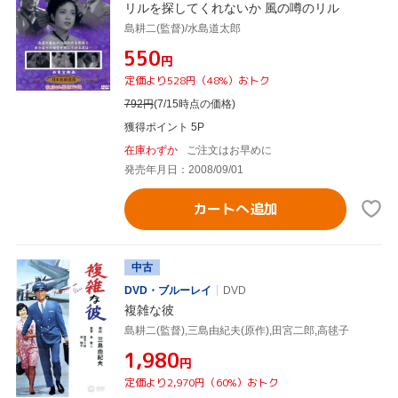
リルを探してくれないか 風の噂のリル
島耕二(監督)/水島道太郎
¥550
円
定価より528円（48%）おトク
792
円
(7/15時点の価格)
獲得ポイント 5P
在庫わずか
ご注文はお早めに
発売年月日：2008/09/01
カートへ追加
中古
DVD・ブルーレイ
DVD
複雑な彼
島耕二(監督),三島由紀夫(原作),田宮二郎,高毬子
¥1,980
円
定価より2,970円（60%）おトク