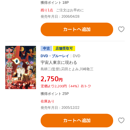
獲得ポイント 18P
残り1点
ご注文はお早めに
発売年月日：2006/04/28
カートへ追加
中古
店舗受取可
DVD・ブルーレイ
DVD
宇宙人東京に現わる
島耕二(監督),苅田とよみ,川崎敬三
¥2,750
円
定価より2,200円（44%）おトク
獲得ポイント 25P
在庫あり
発売年月日：2005/12/22
カートへ追加