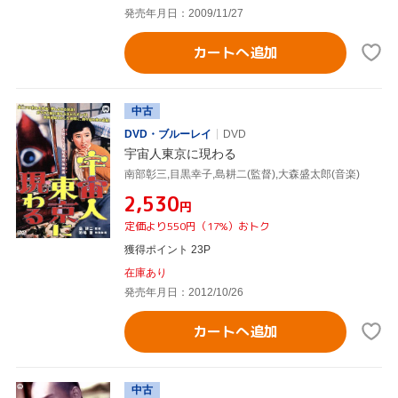
発売年月日：2009/11/27
カートへ追加
中古
DVD・ブルーレイ
DVD
宇宙人東京に現わる
南部彰三,目黒幸子,島耕二(監督),大森盛太郎(音楽)
¥2,530
円
定価より550円（17%）おトク
獲得ポイント 23P
在庫あり
発売年月日：2012/10/26
カートへ追加
中古