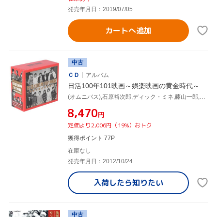
発売年月日：2019/07/05
カートへ追加
中古
ＣＤ
アルバム
日活100年101映画～娯楽映画の黄金時代～
(オムニバス),石原裕次郎,ディック・ミネ,藤山一郎,フランキー堺,浅丘ルリ子,小林旭,島耕二
¥8,470
円
定価より2,006円（19%）おトク
獲得ポイント 77P
在庫なし
発売年月日：2012/10/24
入荷したら
知りたい
中古