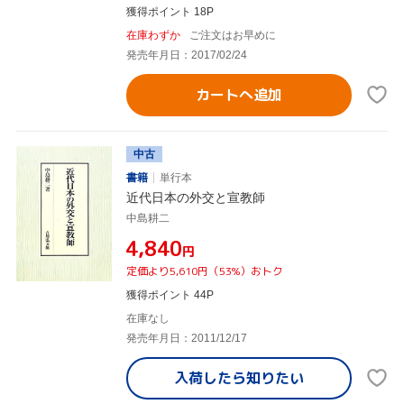
獲得ポイント 18P
在庫わずか
ご注文はお早めに
発売年月日：2017/02/24
カートへ追加
中古
書籍
単行本
近代日本の外交と宣教師
中島耕二
¥4,840
円
定価より5,610円（53%）おトク
獲得ポイント 44P
在庫なし
発売年月日：2011/12/17
入荷したら
知りたい