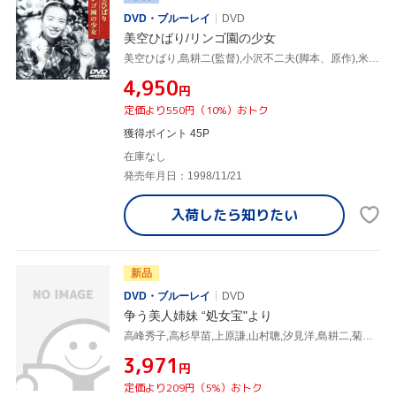
DVD・ブルーレイ
DVD
美空ひばり/リンゴ園の少女
美空ひばり,島耕二(監督),小沢不二夫(脚本、原作),米山正夫(音楽),山村聰,小園蓉子
¥4,950
円
定価より550円（10%）おトク
獲得ポイント 45P
在庫なし
発売年月日：1998/11/21
入荷したら
知りたい
新品
DVD・ブルーレイ
DVD
争う美人姉妹 “処女宝"より
高峰秀子,高杉早苗,上原謙,山村聰,汐見洋,島耕二,菊池寛,斉藤一郎
¥3,971
円
定価より209円（5%）おトク