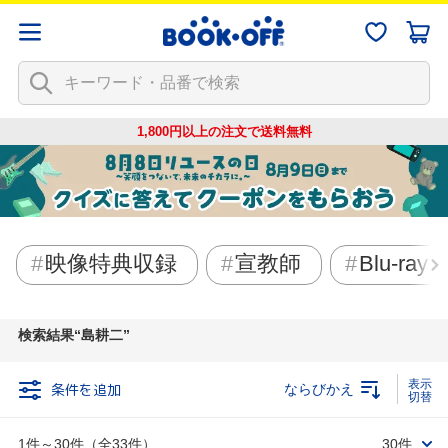
1,800円以上の注文で
送料無料
映像特典収録
宣教師
Blu-ray
検索結果
島耕二
条件を追加
ならびかえ
1件～30件（全33件）
30件