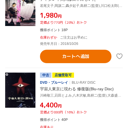
若尾文子,岡譲二,轟夕起子,島耕二(監督),川口松太郎(原作)
¥1,980
円
定価より770円（28%）おトク
獲得ポイント 18P
在庫わずか
ご注文はお早めに
発売年月日：2018/10/26
カートへ追加
中古
店舗受取可
DVD・ブルーレイ
BLU-RAY DISC
宇宙人東京に現わる 修復版(Blu-ray Disc)
川崎敬三,苅田とよみ,八木沢敏,島耕二(監督),大森盛太郎(音楽)
¥4,400
円
定価より880円（16%）おトク
獲得ポイント 40P
在庫あり