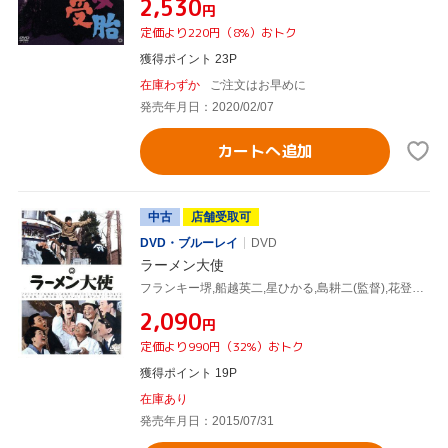
¥2,530
円
定価より220円（8%）おトク
獲得ポイント 23P
在庫わずか
ご注文はお早めに
発売年月日：2020/02/07
カートへ追加
中古
店舗受取可
DVD・ブルーレイ
DVD
ラーメン大使
フランキー堺,船越英二,星ひかる,島耕二(監督),花登筐(原作、脚本)
¥2,090
円
定価より990円（32%）おトク
獲得ポイント 19P
在庫あり
発売年月日：2015/07/31