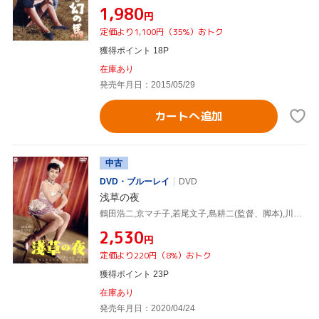
¥1,980
円
定価より1,100円（35%）おトク
獲得ポイント 18P
在庫あり
発売年月日：2015/05/29
カートへ追加
中古
DVD・ブルーレイ
DVD
浅草の夜
鶴田浩二,京マチ子,若尾文子,島耕二(監督、脚本),川口松太郎(原作),大森盛太郎(音楽)
¥2,530
円
定価より220円（8%）おトク
獲得ポイント 23P
在庫あり
発売年月日：2020/04/24