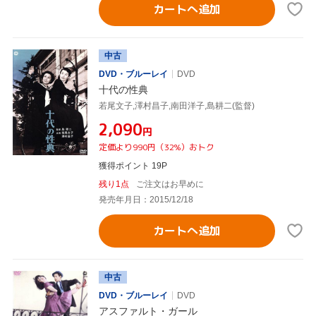
カートへ追加
中古
DVD・ブルーレイ
DVD
十代の性典
若尾文子,澤村昌子,南田洋子,島耕二(監督)
¥2,090
円
定価より990円（32%）おトク
獲得ポイント 19P
残り1点
ご注文はお早めに
発売年月日：2015/12/18
カートへ追加
中古
DVD・ブルーレイ
DVD
アスファルト・ガール