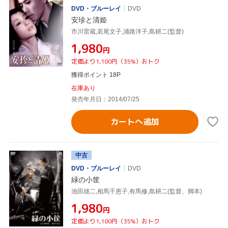
DVD・ブルーレイ
DVD
安珍と清姫
市川雷蔵,若尾文子,浦路洋子,島耕二(監督)
¥1,980
円
定価より1,100円（35%）おトク
獲得ポイント 18P
在庫あり
発売年月日：2014/07/25
カートへ追加
中古
DVD・ブルーレイ
DVD
緑の小筐
池田雄二,相馬千恵子,有馬修,島耕二(監督、脚本)
¥1,980
円
定価より1,100円（35%）おトク