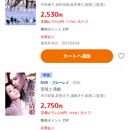
中田康子,岩村信雄,坂本博士,島耕二(監督)
¥2,530
円
定価より550円（17%）おトク
獲得ポイント 23P
在庫あり
発売年月日：2017/02/24
カートへ追加
中古
DVD・ブルーレイ
DVD
安珍と清姫
市川雷蔵,若尾文子,浦路洋子,島耕二(監督)
¥2,750
円
定価より2,200円（44%）おトク
獲得ポイント 25P
在庫あり