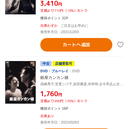
¥3,410
円
定価より770円（18%）おトク
獲得ポイント 31P
在庫わずか
ご注文はお早めに
発売年月日：2021/12/03
カートへ追加
中古
店舗受取可
DVD・ブルーレイ
DVD
銀座カンカン娘
高峰秀子,笠置シヅ子,灰田勝彦,岸井明,古今亭志ん生[五代目],一の宮あつ子,島耕二(監督),服部良一(音楽)
¥1,760
円
定価より990円（36%）おトク
獲得ポイント 16P
在庫あり
発売年月日：2021/02/03