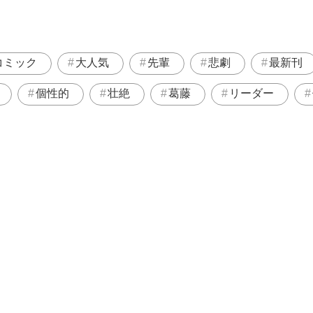
コミック
大人気
先輩
悲劇
最新刊
個性的
壮絶
葛藤
リーダー