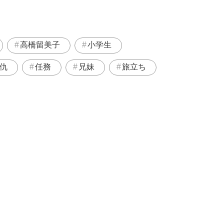
高橋留美子
小学生
仇
任務
兄妹
旅立ち