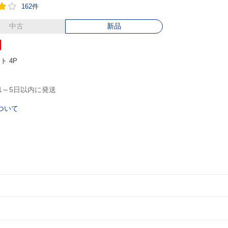
162件
中古
新品
円
ント
4P
1～5日以内に発送
ついて