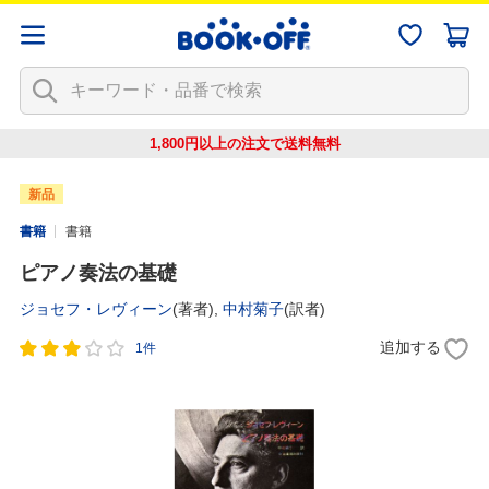
1,800円以上の注文で
送料無料
新品
書籍
書籍
ピアノ奏法の基礎
ジョセフ・レヴィーン
(著者),
中村菊子
(訳者)
追加する
1件