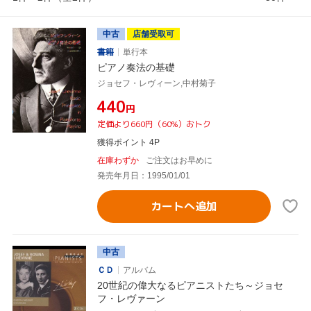
中古
店舗受取可
書籍
単行本
ピアノ奏法の基礎
ジョセフ・レヴィーン,中村菊子
¥440
円
定価より660円（60%）おトク
獲得ポイント 4P
在庫わずか
ご注文はお早めに
発売年月日：1995/01/01
カートへ追加
中古
ＣＤ
アルバム
20世紀の偉大なるピアニストたち～ジョセ
フ・レヴァーン