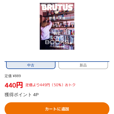
中古
新品
定価 ¥889
円
440
定価より449円（50%）おトク
獲得ポイント
4P
カートに追加