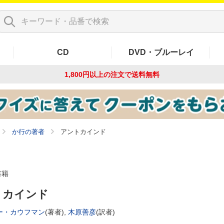
CD
DVD・ブルーレイ
1,800円以上の注文で
送料無料
か行の著者
アントカインド
書籍
トカインド
ー・カウフマン
(著者),
木原善彦
(訳者)