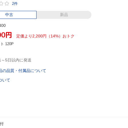
2件
中古
新品
400
00
円
定価より2,200円（14%）おトク
ント
120P
1～5日以内に発送
品の品質・付属品について
ついて
函付