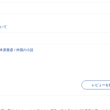
いて
木原善彦
/
外国の小説
レビューを