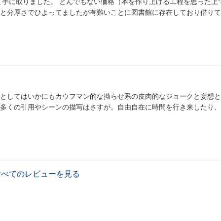
て手に取りました。 とんでもない価格（本を作り上げる工程を思った上
と分厚さでひよってましたが有難いことに図書館に存在しており借りて
としてはいかにもカウフマン的な拗らせ系の皮肉的なジョークと妄想と
多くの引用やシーンの描写はさすが。自由自在に時間を行き来したり、
すべてのレビューを見る