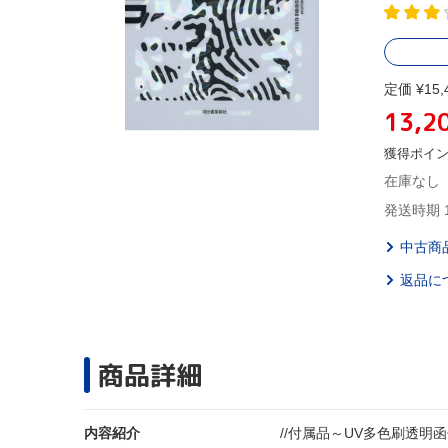
定価 ¥15,
13,2
獲得ポイ
在庫なし
発送時期 
中古商
返品に
商品詳細
内容紹介
//付属品～UV多色刷透明