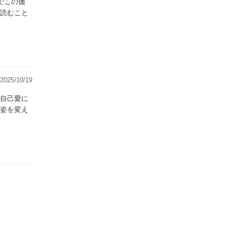
でこの価
読むこと
2025/10/19
自己愛に
姿を変え