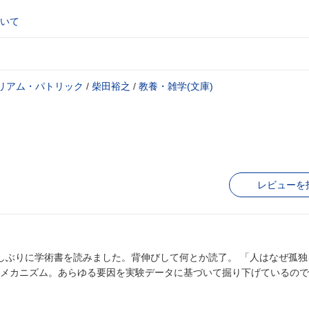
いて
リアム・パトリック
/
柴田裕之
/
教養・雑学(文庫)
レビューを
術書を読みました。背伸びして何とか読了。 「人はなぜ孤独を感じる
メカニズム。あらゆる要因を実験データに基づいて掘り下げているので