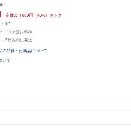
50
円
定価より660円（40%）おトク
ント
9P
か
ご注文はお早めに
1～5日以内に発送
品の品質・付属品について
ついて