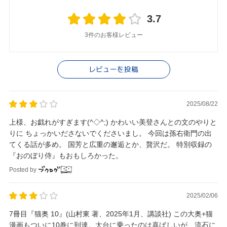
3.7
3件のお客様レビュー
レビューを投稿
2025/08/22
上様、お戯れがすぎます(^◇^;) かわいい美登さんとの文のやりと
りに ちょっかいださないでくださいまし。 今回は孫右衛門の出
てくる話が多め。 国芳と広重の邂逅とか、贅沢だ。 特別収録の
『おのぼり侍』もおもしろかった。
Posted by
2025/02/06
7冊目『猫奥 10』(山村東 著、2025年1月、講談社) この大奥+猫
漫画もついに10巻に到達。大台に乗ったのは喜ばしいが、流石に