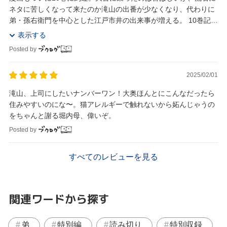
ネタに苦しくなって来たのか滝山の出番が少なくなり、代わりに
弟・孫右衛門を中心とした江戸市井の出来事が増える。 10巻記念
として、読切漫画「おのぼり侍...
表示する
Posted by
2025/02/01
滝山、上司にしたいナンバーワン！大奥ほんとにこんなだったら
住みやすいのにな〜。猫アレルギーで触れないから妬んじゃうの
をちゃんと謝る堀内母、偉いぞ。
Posted by
すべてのレビューを見る
関連ワードから探す
弟
特別編
読み切り
特別収録