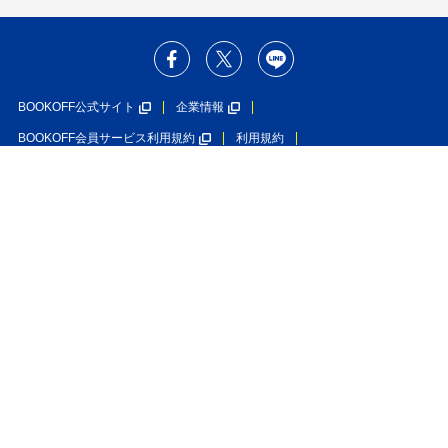
BOOKOFF公式サイト
企業情報
BOOKOFF会員サービス利用規約
利用規約
個人情報保護方針
ソーシャルメディアポリシー
カスタマーハラスメントに対する基本方針
特定商取引法に基づく表示
利用者情報の外部送信について
入荷のお知らせを受け取る
在庫なし
ブックオフグループホールディングス株式会社
ブックオフコーポレーション株式会社
古物商許可番号 第452760001146号 神奈川県公安委員会許可
Copyright(C)BOOKOFF CORPORATION LTD.
All Rights Reserved.