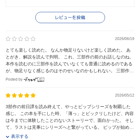
レビューを投稿
2026/06/19
とても楽しく読めた。 なんか物足りないけど楽しく読めた。 あ
とがき、解説を読んで判明。 これ、三部作の前のお話しなのね。
本作を読むのに三部作を読んでいなくても普通に読めるのである
が、物足りなく感じるのはそのせいなのかもしれない。 三部作読
まなくっちゃ。
Posted by
2026/05/12
3部作の前日譚を読み終えて、やっとピップシリーズを制覇した
感じ。 この本を手にした時、「薄っ」とビックリしたけど、内容
は今までに体験したことのないストーリーで、面白かった。 そし
て、ラストは見事にシリーズへと繋がっている。 ピップが始めた
自由研究から、思いもよらぬ展開が次々に起...
表示する