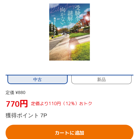
中古
新品
定価 ¥880
円
770
定価より110円（12%）おトク
獲得ポイント
7P
カートに追加