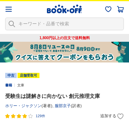
1,800円以上の注文で
送料無料
中古
店舗受取可
書籍
文庫
受験生は謎解きに向かない 創元推理文庫
ホリー・ジャクソン
(著者),
服部京子
(訳者)
追加する
129件