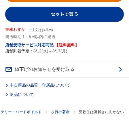
セットで買う
在庫わずか
ご注文はお早めに
発送時期 1～5日以内に発送
店舗受取サービス対応商品
【送料無料】
店舗到着予定：8/12(水)～8/17(月)
値下げのお知らせを受け取る
中古商品の品質・付属品について
返品について
ステリー・ハードボイルド
さ行の著者
受験生は謎解きに向かない