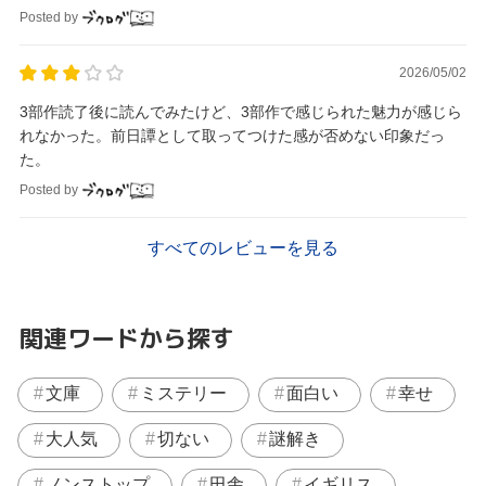
Posted by
2026/05/02
3部作読了後に読んでみたけど、3部作で感じられた魅力が感じら
れなかった。前日譚として取ってつけた感が否めない印象だっ
た。
Posted by
すべてのレビューを見る
関連ワードから探す
文庫
ミステリー
面白い
幸せ
大人気
切ない
謎解き
ノンストップ
田舎
イギリス