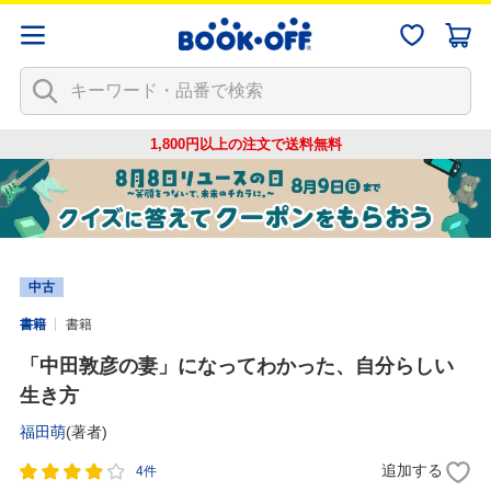
1,800円以上の注文で
送料無料
中古
書籍
書籍
「中田敦彦の妻」になってわかった、自分らしい
生き方
福田萌
(著者)
追加する
4件