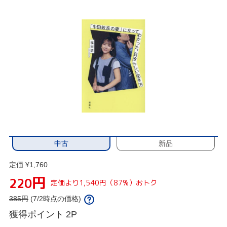
中古
新品
定価 ¥1,760
円
220
定価より1,540円（87%）おトク
385
円
(7/2時点の価格)
獲得ポイント
2P