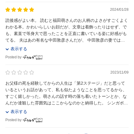
2024/01/28
読後感がよい本。 読むと福田萌さんのお人柄のよさがすごくよく
わかる本。かわいらしいお顔だが、文章は着飾ったりはせず、で
も、素直で等身大で思ったことを正直に書いている姿に好感がも
てる。 夫はあの有名な中田敦彦さんだが、 中田敦彦の妻ではな
く、福田萌というお一人の女性の生き方がたく...
表示する
Posted by
2023/11/09
お父様の死を経験してからの人生は「第2ステージ」だと思って
いるというお話があって、私も似たようなことを思ってるから、
すごく嬉しかった。萌さんの話す時の落ち着いたトーンとか、な
んだか達観した雰囲気はここからなのかと納得した。 シンガポー
ルに移住したって、いつだって日本に帰って来れ...
表示する
Posted by