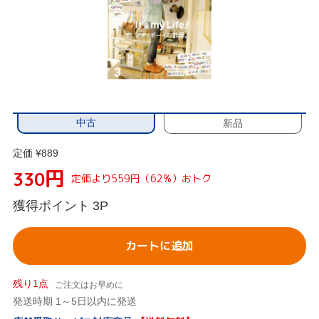
中古
新品
定価 ¥889
円
330
定価より559円（62%）おトク
獲得ポイント
3P
カートに追加
残り1点
ご注文はお早めに
発送時期 1～5日以内に発送