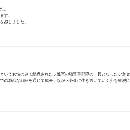
た。
ます。
を感じました。
が付き纏い、没頭する事...
という女性のみで組織されたソ連軍の狙撃手部隊の一員となった少女セ
での激烈な戦闘を通じて成長しながら必死に生き抜いていく姿を鮮烈に