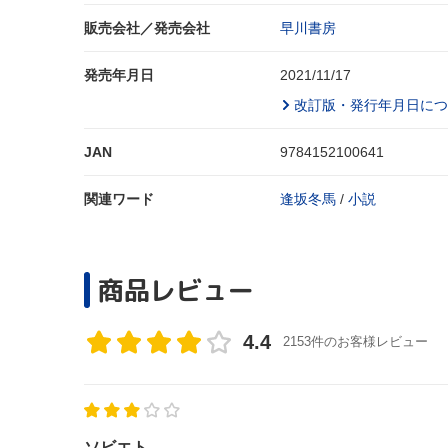
販売会社／発売会社
早川書房
発売年月日
2021/11/17
改訂版・発行年月日につ
JAN
9784152100641
関連ワード
逢坂冬馬
/
小説
商品レビュー
4.4
2153件のお客様レビュー
ソビエト