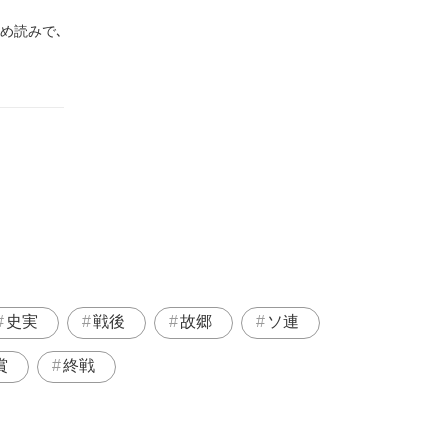
め読みで､
史実
戦後
故郷
ソ連
賞
終戦