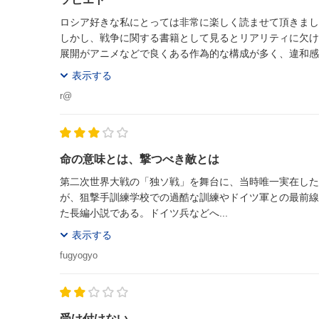
ロシア好きな私にとっては非常に楽しく読ませて頂きまし
しかし、戦争に関する書籍として見るとリアリティに欠け
展開がアニメなどで良くある作為的な構成が多く、違和感
当事者目線で物語は進むのですが、何処か俯瞰している感覚
表示する
r@
命の意味とは、撃つべき敵とは
第二次世界大戦の「独ソ戦」を舞台に、当時唯一実在した
が、狙撃手訓練学校での過酷な訓練やドイツ軍との最前線
た長編小説である。ドイツ兵などへ...
表示する
fugyogyo
受け付けない