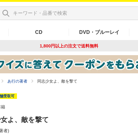
CD
DVD・ブルーレイ
1,800円以上の注文で
送料無料
あ行の著者
同志少女よ、敵を撃て
舗受取可
書籍
少女よ、敵を撃て
(著者)