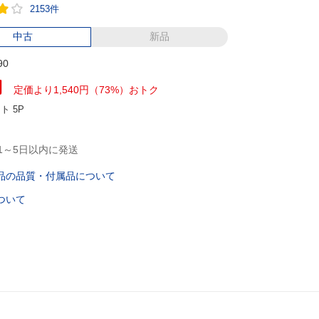
2153件
中古
新品
90
円
定価より1,540円（73%）おトク
ント
5P
1～5日以内に発送
品の品質・付属品について
ついて