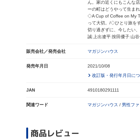
ん。家の近くにもこんな店
ーの町はどうやって生まれるの
◇A Cup of Coffee
って大切。/◇ひとり旅を
切り過ぎずに、今したい、3つ
誠:上出遼平:按田優子:山谷
販売会社／発売会社
マガジンハウス
発売年月日
2021/10/08
改訂版・発行年月日につ
JAN
4910180291111
関連ワード
マガジンハウス
/
男性ファ
商品レビュー