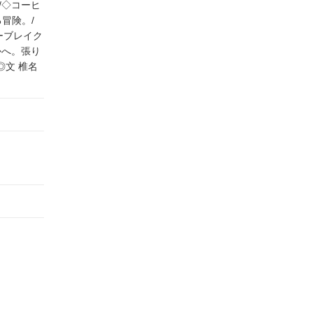
/◇コーヒ
る冒険。/
ヒーブレイク
かへ。張り
◎文 椎名