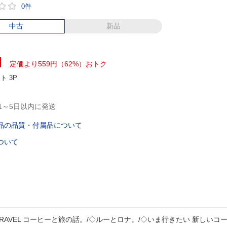
0件
中古
新品
円
定価より559円（62%）おトク
ント
3P
1～5日以内に発送
品の品質・付属品について
ついて
D TRAVEL コーヒーと旅の話。/◇ルーとロナ。/◇いま行きたい 新しいコ