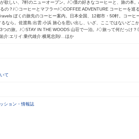
が欲しい、7軒のニューオープン。/◇僕の好きなコーヒーと、旅の本。
？/◇コーヒーとマフラー/◇COFFEE ADVENTURE コーヒーを巡
 on My Travels ぼくの旅先のコーヒー案内。日本全国、12都市・50軒。コー
するなら。佐渡島:出雲:小浜 旅心を思い出し、いざ、ここではないどこ
の旅。/◇STAY IN THE WOODS 山荘で一泊。/◇旅って何だっけ？
佑介:エリイ:乗代雄介:横尾忠則/…ほか
いて
ッション・情報誌