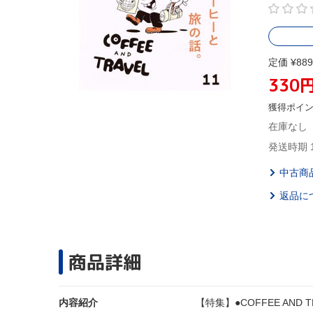
定価 ¥889
330
獲得ポイ
在庫なし
発送時期 
中古商
返品に
商品詳細
内容紹介
【特集】●COFFEE AN