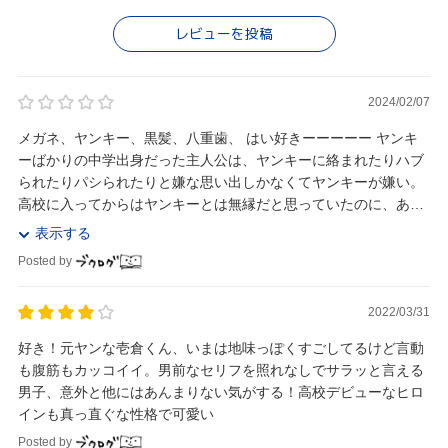
レビューを投稿
2024/02/07
メガネ、ヤンキー、黒髪、八重歯、 はい好きーーーーー ヤンキ
ーばかりの中学出身だった主人公は、ヤンキーに絡まれたりハブ
られたりパシられたりと嫌な思い出しかなくてヤンキーが嫌い。
高校に入ってからはヤンキーとは無縁だと思っていたのに、ある
日元同級生と再会。 勿論ヤンキー。 絡まれ...
表示する
Posted by
2022/03/31
好き！元ヤンな壱倉くん、いまは地味っぽくすごしてるけど言動
も腹筋もカッコイイ。男前なセリフを照れなしでサラッと言える
男子、意外と他にはあんまりない気がする！高校デビューなヒロ
インも真っ直ぐな性格で可愛い
Posted by