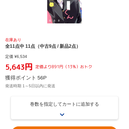
在庫あり
全11点中 11点（中古9点 / 新品2点）
定価 ¥
6,534
円
5,643
定価より
891
円
（
13
%）
おトク
獲得ポイント
56
P
発送時期 1～5日以内に発送
巻数を指定してカートに追加する