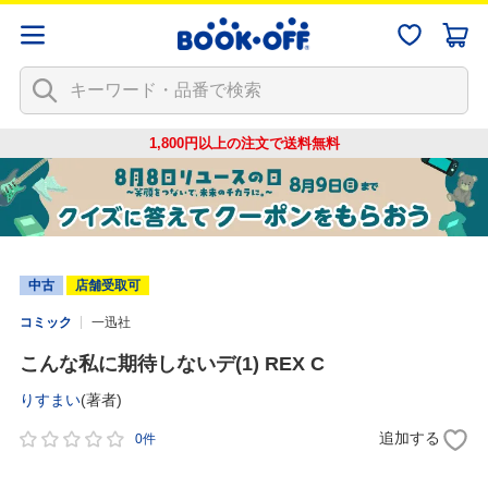
1,800円以上の注文で
送料無料
中古
店舗受取可
コミック
一迅社
こんな私に期待しないデ(1) REX C
りすまい
(著者)
追加する
0件