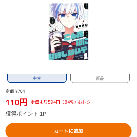
中古
新品
定価 ¥704
円
110
定価より594円（84%）おトク
獲得ポイント
1P
カートに追加