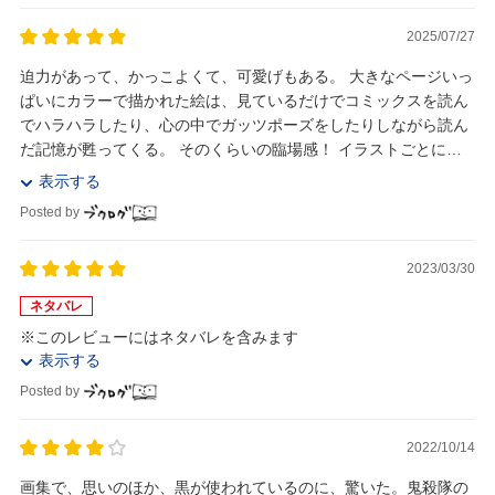
2025/07/27
迫力があって、かっこよくて、可愛げもある。 大きなページいっ
ぱいにカラーで描かれた絵は、見ているだけでコミックスを読ん
でハラハラしたり、心の中でガッツポーズをしたりしながら読ん
だ記憶が甦ってくる。 そのくらいの臨場感！ イラストごとに、
吾峠さんの裏話的なコメントがあって楽しかった...
表示する
Posted by
2023/03/30
ネタバレ
※このレビューにはネタバレを含みます
表示する
Posted by
2022/10/14
画集で、思いのほか、黒が使われているのに、驚いた。鬼殺隊の