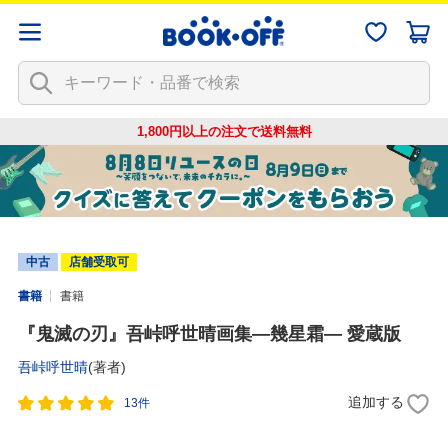
1,800円以上の注文で
送料無料
中古
店舗受取可
書籍
書籍
『鬼滅の刃』吾峠呼世晴画集―幾星霜― 愛蔵版
吾峠呼世晴
(著者)
追加する
13件