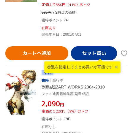
定価より550円（41%）おトク
935
円
(7/2時点の価格)
獲得ポイント 7P
在庫あり
発売年月日：2001/07/01
カートへ追加
巻数を指定して
まとめ買いが可能です
中古
書籍
単行本
副島成記ART WORKS 2004-2010
ファミ通書籍編集部,副島成記,
¥2,090
円
定価より220円（9%）おトク
獲得ポイント 19P
在庫なし