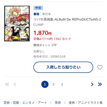
中古
書籍
単行本
ツバサ原画集-ALBuM De REProDUCTioNS-2
CLAMP
¥1,870
円
定価より110円（5%）おトク
獲得ポイント 17P
在庫なし
発売年月日：2009/11/16
入荷したら
知りたい
1
2
3
芸術・芸能・エンタメ・アート
美術
漫画・アニメイラスト集