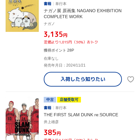
書籍
単行本
ナガノ展 原画集 NAGANO EXHIBITION
COMPLETE WORK
ナガノ
¥3,135
円
定価より1,815円（36%）おトク
獲得ポイント 28P
在庫なし
発売年月日：2024/11/21
入荷したら
知りたい
中古
店舗受取可
書籍
単行本
THE FIRST SLAM DUNK re:SOURCE
井上雄彦
¥385
円