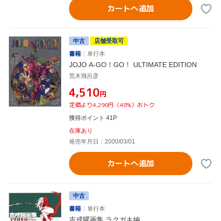
カートへ追加
中古
店舗受取可
書籍
単行本
JOJO A-GO！GO！ ULTIMATE EDITION
荒木飛呂彦
¥4,510
円
定価より4,290円（48%）おトク
獲得ポイント 41P
在庫あり
発売年月日：2000/03/01
カートへ追加
中古
書籍
単行本
吉成曜画集 ラクガキ編