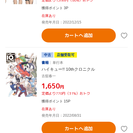
定価より1,595円（80%）おトク
獲得ポイント 3P
在庫あり
発売年月日：2022/12/15
カートへ追加
中古
店舗受取可
書籍
単行本
ハイキュー!! 10thクロニクル
古舘春一
¥1,650
円
定価より770円（31%）おトク
獲得ポイント 15P
在庫あり
発売年月日：2022/08/31
カートへ追加