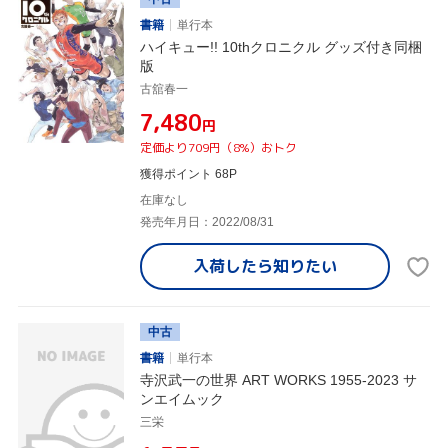
書籍
単行本
ハイキュー!! 10thクロニクル グッズ付き同梱
版
古舘春一
¥7,480
円
定価より709円（8%）おトク
獲得ポイント 68P
在庫なし
発売年月日：2022/08/31
入荷したら
知りたい
中古
書籍
単行本
寺沢武一の世界 ART WORKS 1955-2023 サ
ンエイムック
三栄