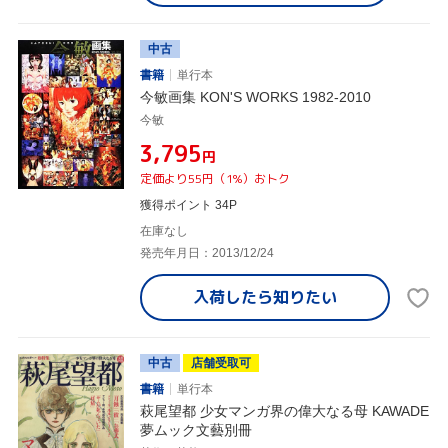
中古
書籍
単行本
今敏画集 KON'S WORKS 1982-2010
今敏
¥3,795
円
定価より55円（1%）おトク
獲得ポイント 34P
在庫なし
発売年月日：2013/12/24
入荷したら
知りたい
中古
店舗受取可
書籍
単行本
萩尾望都 少女マンガ界の偉大なる母 KAWADE
夢ムック文藝別冊