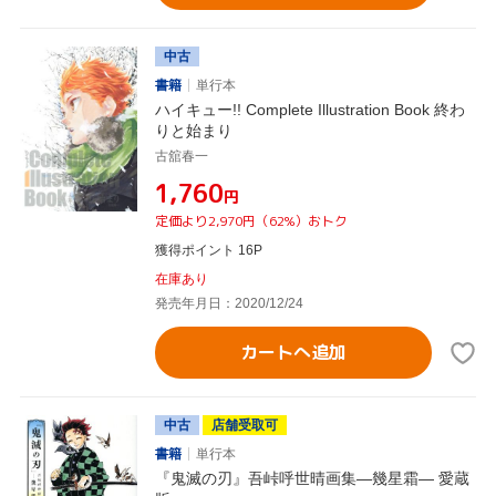
中古
書籍
単行本
ハイキュー!! Complete Illustration Book 終わ
りと始まり
古舘春一
¥1,760
円
定価より2,970円（62%）おトク
獲得ポイント 16P
在庫あり
発売年月日：2020/12/24
カートへ追加
中古
店舗受取可
書籍
単行本
『鬼滅の刃』吾峠呼世晴画集―幾星霜― 愛蔵