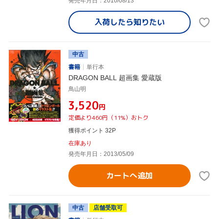
発売年月日：2010/08/13
入荷したら
知りたい
中古
書籍
単行本
DRAGON BALL 超画集 愛蔵版
鳥山明
¥3,520
円
定価より460円（11%）おトク
獲得ポイント 32P
在庫あり
発売年月日：2013/05/09
カートへ追加
中古
店舗受取可