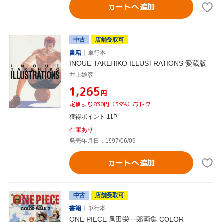
カートへ追加
中古
店舗受取可
書籍
単行本
INOUE TAKEHIKO ILLUSTRATIONS 愛蔵版
井上雄彦
¥1,265
円
定価より830円（39%）おトク
獲得ポイント 11P
在庫あり
発売年月日：1997/06/09
カートへ追加
中古
店舗受取可
書籍
単行本
ONE PIECE 尾田栄一郎画集 COLOR