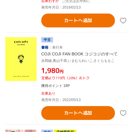
在庫わずか
ご注文はお早めに
発売年月日：2016/02/13
カートへ追加
中古
書籍
単行本
COJI COJI FAN BOOK コジコジのすべて
永岡綾,奥山千尋,いまむられいこ,さくらももこ
¥1,980
円
定価より770円（28%）おトク
獲得ポイント 18P
在庫あり
発売年月日：2022/05/13
カートへ追加