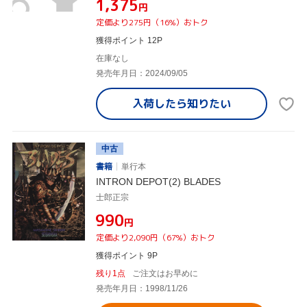
¥1,375
円
定価より275円（16%）おトク
獲得ポイント 12P
在庫なし
発売年月日：2024/09/05
入荷したら
知りたい
中古
書籍
単行本
INTRON DEPOT(2) BLADES
士郎正宗
¥990
円
定価より2,090円（67%）おトク
獲得ポイント 9P
残り1点
ご注文はお早めに
発売年月日：1998/11/26