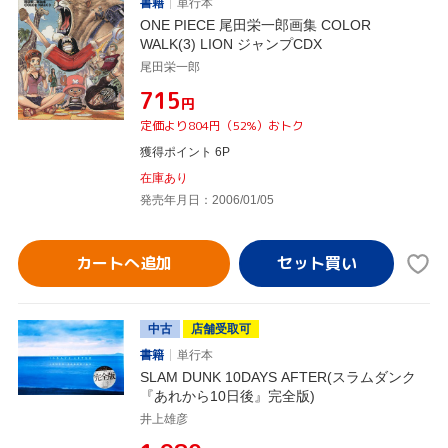
書籍
単行本
ONE PIECE 尾田栄一郎画集 COLOR
WALK(3) LION ジャンプCDX
尾田栄一郎
¥715
円
定価より804円（52%）おトク
獲得ポイント 6P
在庫あり
発売年月日：2006/01/05
カートへ追加
中古
店舗受取可
書籍
単行本
SLAM DUNK 10DAYS AFTER(スラムダンク
『あれから10日後』完全版)
井上雄彦