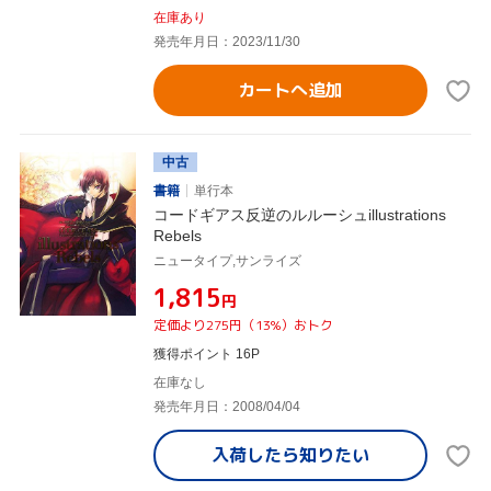
在庫あり
発売年月日：2023/11/30
カートへ追加
中古
書籍
単行本
コードギアス反逆のルルーシュillustrations
Rebels
ニュータイプ,サンライズ
¥1,815
円
定価より275円（13%）おトク
獲得ポイント 16P
在庫なし
発売年月日：2008/04/04
入荷したら
知りたい