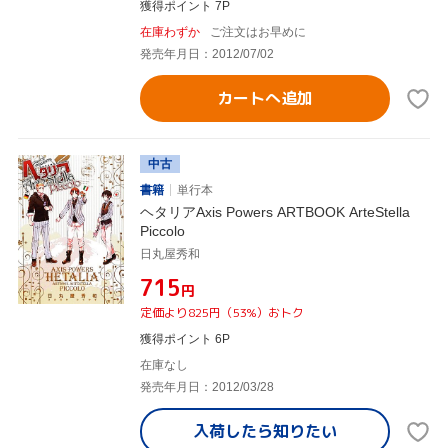
獲得ポイント 7P
在庫わずか
ご注文はお早めに
発売年月日：2012/07/02
カートへ追加
中古
書籍
単行本
ヘタリアAxis Powers ARTBOOK ArteStella
Piccolo
日丸屋秀和
¥715
円
定価より825円（53%）おトク
獲得ポイント 6P
在庫なし
発売年月日：2012/03/28
入荷したら
知りたい