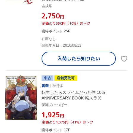
吉成曜
¥2,750
円
定価より550円（16%）おトク
獲得ポイント 25P
在庫なし
発売年月日：2016/08/12
入荷したら
知りたい
中古
店舗受取可
書籍
単行本
転生したらスライムだった件 10th
ANNIVERSARY BOOK 転スラⅩ
伏瀬,みっつばー
¥1,925
円
定価より1,375円（41%）おトク
獲得ポイント 17P