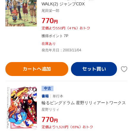
WALK(2) ジャンプCDX
尾田栄一郎
¥770
円
定価より550円（41%）おトク
獲得ポイント 7P
在庫あり
発売年月日：2003/11/04
カートへ追加
中古
書籍
単行本
輪るピングドラム 星野リリィアートワークス
星野リリィ
¥770
円
定価より1,320円（63%）おトク