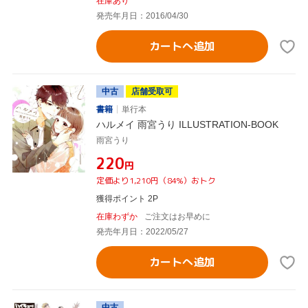
在庫あり
発売年月日：2016/04/30
カートへ追加
中古
店舗受取可
書籍
単行本
ハルメイ 雨宮うり ILLUSTRATION-BOOK
雨宮うり
¥220
円
定価より1,210円（84%）おトク
獲得ポイント 2P
在庫わずか
ご注文はお早めに
発売年月日：2022/05/27
カートへ追加
中古