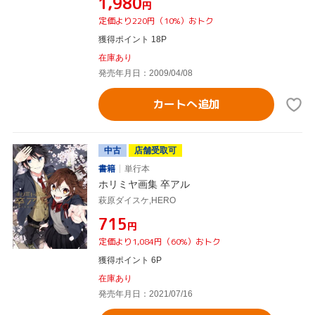
¥1,980
円
定価より220円（10%）おトク
獲得ポイント 18P
在庫あり
発売年月日：2009/04/08
カートへ追加
中古
店舗受取可
書籍
単行本
ホリミヤ画集 卒アル
萩原ダイスケ,HERO
¥715
円
定価より1,084円（60%）おトク
獲得ポイント 6P
在庫あり
発売年月日：2021/07/16