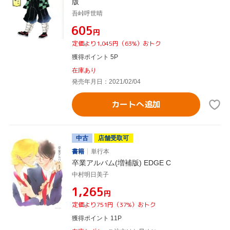
版
吾峠呼世晴
¥605
円
定価より1,045円（63%）おトク
獲得ポイント 5P
在庫あり
発売年月日：2021/02/04
カートへ追加
中古
店舗受取可
書籍
単行本
卒業アルバム(増補版) EDGE C
中村明日美子
¥1,265
円
定価より751円（37%）おトク
獲得ポイント 11P