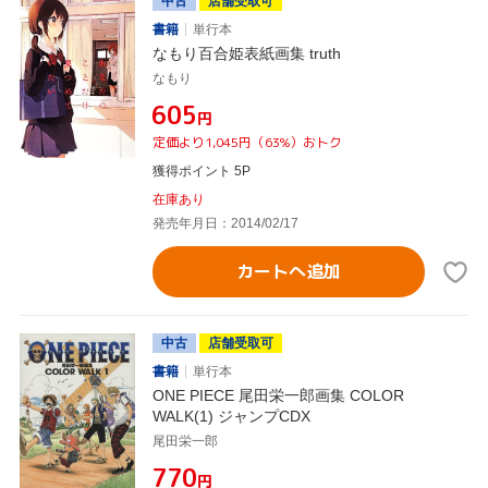
中古
店舗受取可
書籍
単行本
なもり百合姫表紙画集 truth
なもり
¥605
円
定価より1,045円（63%）おトク
獲得ポイント 5P
在庫あり
発売年月日：2014/02/17
カートへ追加
中古
店舗受取可
書籍
単行本
ONE PIECE 尾田栄一郎画集 COLOR
WALK(1) ジャンプCDX
尾田栄一郎
¥770
円