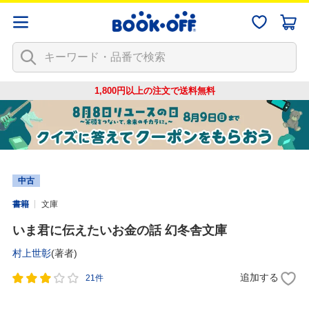
1,800円以上の注文で
送料無料
中古
書籍
文庫
いま君に伝えたいお金の話 幻冬舎文庫
村上世彰
(著者)
追加する
21件