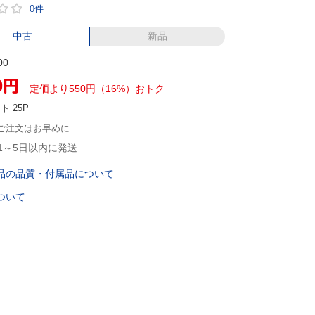
0件
中古
新品
00
0
円
定価より550円（16%）おトク
ント
25P
ご注文はお早めに
1～5日以内に発送
品の品質・付属品について
ついて