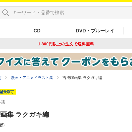
CD
DVD・ブルーレイ
1,800円以上の注文で
送料無料
術
漫画・アニメイラスト集
吉成曜画集 ラクガキ編
舗受取可
書籍
画集 ラクガキ編
者)