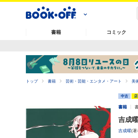
書籍
コミック
トップ
書籍
芸術・芸能・エンタメ・アート
美
中古
店
書籍
吉成曜
吉成曜
(著