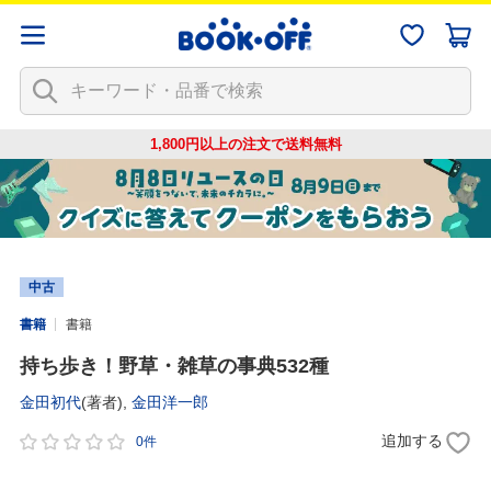
1,800円以上の注文で
送料無料
中古
書籍
書籍
持ち歩き！野草・雑草の事典532種
金田初代
(著者),
金田洋一郎
追加する
0件