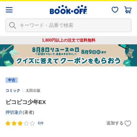
1,800円以上の注文で
送料無料
中古
コミック
太田出版
ピコピコ少年EX
押切蓮介
(著者)
追加する
6件