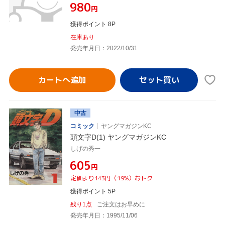
¥980
円
獲得ポイント 8P
在庫あり
発売年月日：2022/10/31
カートへ追加
中古
コミック
ヤングマガジンKC
頭文字D(1) ヤングマガジンKC
しげの秀一
¥605
円
定価より143円（19%）おトク
獲得ポイント 5P
残り1点
ご注文はお早めに
発売年月日：1995/11/06