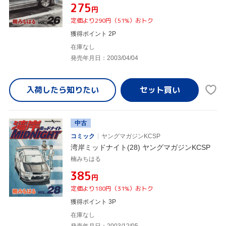
¥275
円
定価より290円（51%）おトク
獲得ポイント 2P
在庫なし
発売年月日：2003/04/04
入荷したら
知りたい
中古
コミック
ヤングマガジンKCSP
湾岸ミッドナイト(28) ヤングマガジンKCSP
楠みちはる
¥385
円
定価より180円（31%）おトク
獲得ポイント 3P
在庫なし
発売年月日：2003/12/05