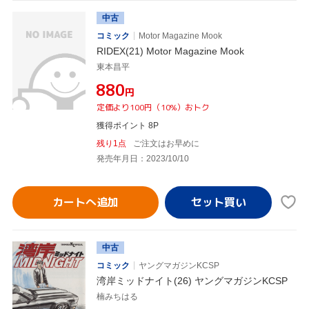
中古
コミック
Motor Magazine Mook
RIDEX(21) Motor Magazine Mook
東本昌平
¥880
円
定価より100円（10%）おトク
獲得ポイント 8P
残り1点
ご注文はお早めに
発売年月日：2023/10/10
カートへ追加
中古
コミック
ヤングマガジンKCSP
湾岸ミッドナイト(26) ヤングマガジンKCSP
楠みちはる