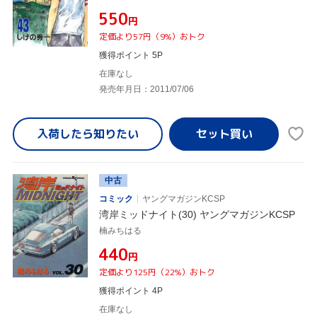
¥550
円
定価より57円（9%）おトク
獲得ポイント 5P
在庫なし
発売年月日：2011/07/06
入荷したら
知りたい
中古
コミック
ヤングマガジンKCSP
湾岸ミッドナイト(30) ヤングマガジンKCSP
楠みちはる
¥440
円
定価より125円（22%）おトク
獲得ポイント 4P
在庫なし