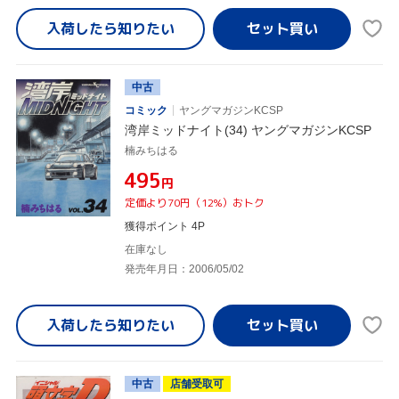
入荷したら
知りたい
中古
コミック
ヤングマガジンKCSP
湾岸ミッドナイト(34) ヤングマガジンKCSP
楠みちはる
¥495
円
定価より70円（12%）おトク
獲得ポイント 4P
在庫なし
発売年月日：2006/05/02
入荷したら
知りたい
中古
店舗受取可