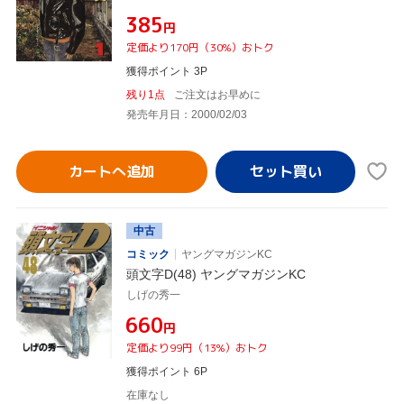
¥385
円
定価より170円（30%）おトク
獲得ポイント 3P
残り1点
ご注文はお早めに
発売年月日：2000/02/03
カートへ追加
中古
コミック
ヤングマガジンKC
頭文字D(48) ヤングマガジンKC
しげの秀一
¥660
円
定価より99円（13%）おトク
獲得ポイント 6P
在庫なし