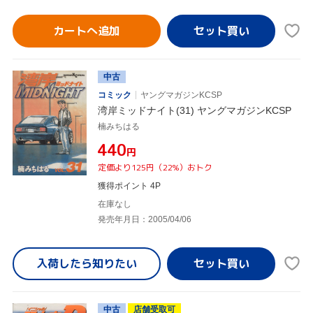
カートへ追加
中古
コミック
ヤングマガジンKCSP
湾岸ミッドナイト(31) ヤングマガジンKCSP
楠みちはる
¥440
円
定価より125円（22%）おトク
獲得ポイント 4P
在庫なし
発売年月日：2005/04/06
入荷したら
知りたい
中古
店舗受取可