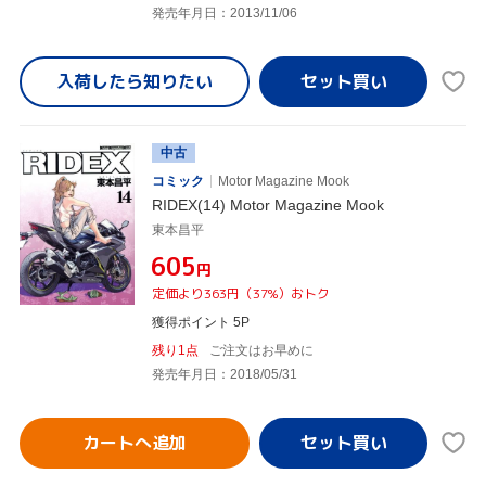
発売年月日：2013/11/06
入荷したら
知りたい
中古
コミック
Motor Magazine Mook
RIDEX(14) Motor Magazine Mook
東本昌平
¥605
円
定価より363円（37%）おトク
獲得ポイント 5P
残り1点
ご注文はお早めに
発売年月日：2018/05/31
カートへ追加