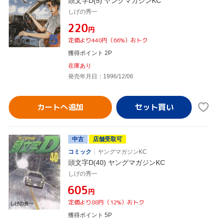
頭文字D(5) ヤングマガジンKC
しげの秀一
¥220
円
定価より440円（66%）おトク
獲得ポイント 2P
在庫あり
発売年月日：1996/12/06
カートへ追加
中古
店舗受取可
コミック
ヤングマガジンKC
頭文字D(40) ヤングマガジンKC
しげの秀一
¥605
円
定価より88円（12%）おトク
獲得ポイント 5P