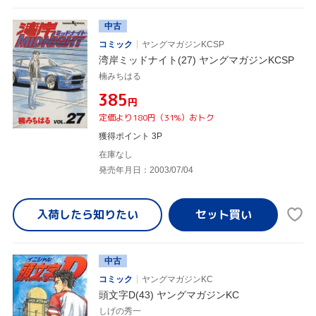
中古
コミック
ヤングマガジンKCSP
湾岸ミッドナイト(27) ヤングマガジンKCSP
楠みちはる
¥385
円
定価より180円（31%）おトク
獲得ポイント 3P
在庫なし
発売年月日：2003/07/04
入荷したら
知りたい
中古
コミック
ヤングマガジンKC
頭文字D(43) ヤングマガジンKC
しげの秀一