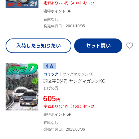
定価より225円（40%）おトク
獲得ポイント 3P
在庫なし
発売年月日：2001/10/05
入荷したら
知りたい
中古
コミック
ヤングマガジンKC
頭文字D(47) ヤングマガジンKC
しげの秀一
¥605
円
定価より121円（16%）おトク
獲得ポイント 5P
在庫なし
発売年月日：2013/08/06