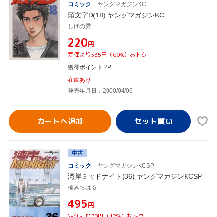
コミック
ヤングマガジンKC
頭文字D(18) ヤングマガジンKC
しげの秀一
¥220
円
定価より335円（60%）おトク
獲得ポイント 2P
在庫あり
発売年月日：2000/04/06
カートへ追加
中古
コミック
ヤングマガジンKCSP
湾岸ミッドナイト(36) ヤングマガジンKCSP
楠みちはる
¥495
円
定価より70円（12%）おトク