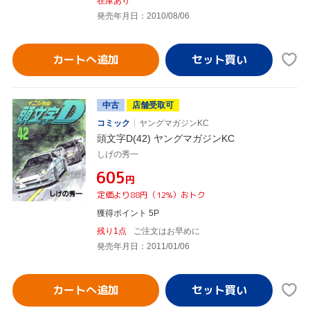
在庫あり
発売年月日：2010/08/06
カートへ追加
中古
店舗受取可
コミック
ヤングマガジンKC
頭文字D(42) ヤングマガジンKC
しげの秀一
¥605
円
定価より88円（12%）おトク
獲得ポイント 5P
残り1点
ご注文はお早めに
発売年月日：2011/01/06
カートへ追加