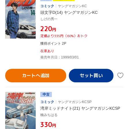
コミック
ヤングマガジンKC
頭文字D(14) ヤングマガジンKC
しげの秀一
¥220
円
定価より335円（60%）おトク
獲得ポイント 2P
在庫あり
発売年月日：1999/03/01
カートへ追加
中古
コミック
ヤングマガジンKCSP
湾岸ミッドナイト(21) ヤングマガジンKCSP
楠みちはる
¥330
円