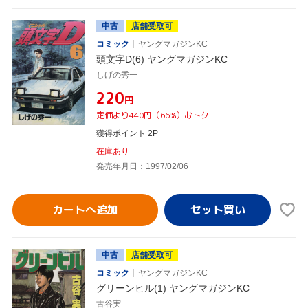
中古
店舗受取可
コミック
ヤングマガジンKC
頭文字D(6) ヤングマガジンKC
しげの秀一
¥220
円
定価より440円（66%）おトク
獲得ポイント 2P
在庫あり
発売年月日：1997/02/06
カートへ追加
中古
店舗受取可
コミック
ヤングマガジンKC
グリーンヒル(1) ヤングマガジンKC
古谷実