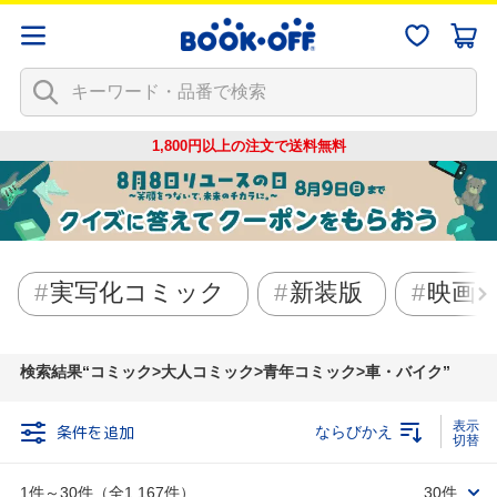
1,800円以上の注文で
送料無料
実写化コミック
新装版
映画
検索結果
コミック>大人コミック>青年コミック>車・バイク
条件を追加
ならびかえ
1件～30件（全1,167件）
30件