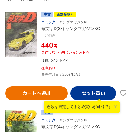
中古
店舗受取可
コミック
ヤングマガジンKC
頭文字D(38) ヤングマガジンKC
しげの秀一
¥440
円
定価より136円（23%）おトク
獲得ポイント 4P
在庫あり
発売年月日：2008/12/26
カートへ追加
巻数を指定して
まとめ買いが可能です
中古
コミック
ヤングマガジンKC
頭文字D(44) ヤングマガジンKC