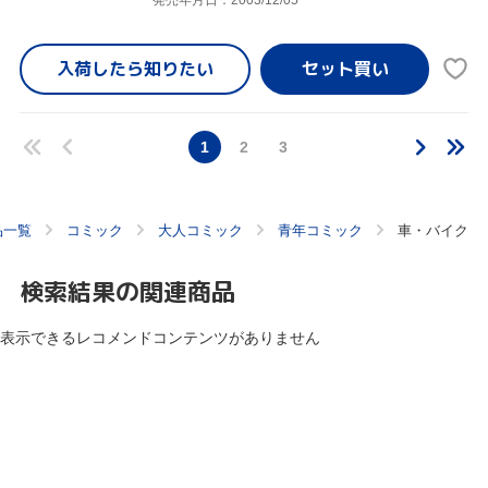
入荷したら
知りたい
1
2
3
品一覧
コミック
大人コミック
青年コミック
車・バイク
検索結果の関連商品
表示できるレコメンドコンテンツがありません