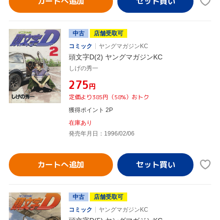
カートへ追加
中古
店舗受取可
コミック
ヤングマガジンKC
頭文字D(2) ヤングマガジンKC
しげの秀一
¥275
円
定価より385円（58%）おトク
獲得ポイント 2P
在庫あり
発売年月日：1996/02/06
カートへ追加
中古
店舗受取可
コミック
ヤングマガジンKC