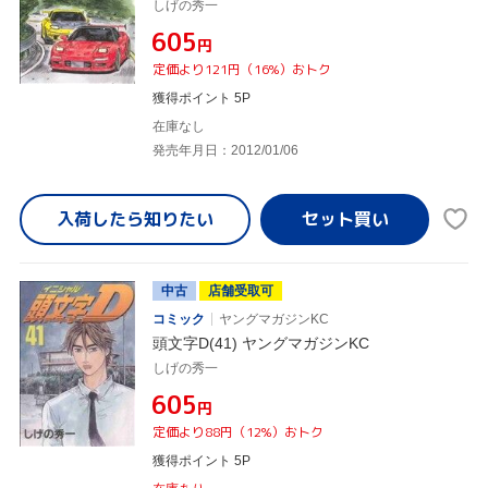
しげの秀一
¥605
円
定価より121円（16%）おトク
獲得ポイント 5P
在庫なし
発売年月日：2012/01/06
入荷したら
知りたい
中古
店舗受取可
コミック
ヤングマガジンKC
頭文字D(41) ヤングマガジンKC
しげの秀一
¥605
円
定価より88円（12%）おトク
獲得ポイント 5P