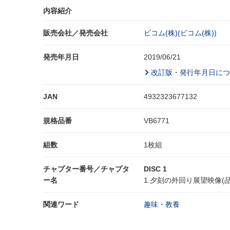
内容紹介
販売会社／発売会社
ビコム(株)(ビコム(株))
発売年月日
2019/06/21
改訂版・発行年月日につ
JAN
4932323677132
規格品番
VB6771
組数
1枚組
チャプター番号／チャプタ
DISC 1
ー名
1.夕刻の外回り展望映像(
関連ワード
趣味・教養