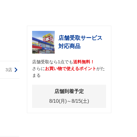
店舗受取サービス
対応商品
店舗受取なら1点でも
送料無料！
さらに
お買い物で使えるポイント
がた
3店
まる
店舗到着予定
8/10(月)～8/15(土)