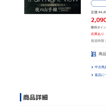
定価 ¥4,4
2,09
獲得ポイ
在庫あり
発送時期 
商
中古商
返品に
商品詳細