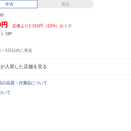
中古
新品
00
0
円
定価より2,310円（52%）おトク
ント
19P
1～5日以内に発送
品が入荷した店舗を見る
品の品質・付属品について
ついて