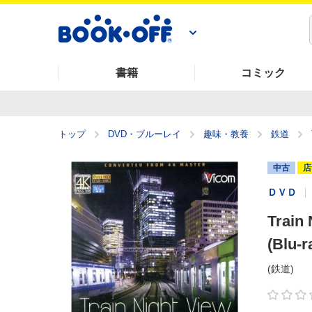
書籍
コミック
トップ
DVD・ブルーレイ
趣味・教養
鉄道
中古
店
ＤＶＤ
Trai
(Blu-r
(鉄道)