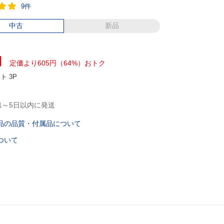
9件
中古
新品
円
定価より605円（64%）おトク
ント
3P
1～5日以内に発送
品の品質・付属品について
ついて