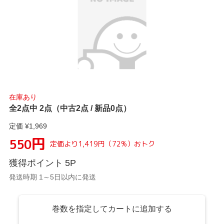
在庫あり
全2点中 2点（中古2点 / 新品0点）
定価 ¥
1,969
円
550
定価より
1,419
円
（
72
%）
おトク
獲得ポイント
5
P
発送時期 1～5日以内に発送
巻数を指定してカートに追加する