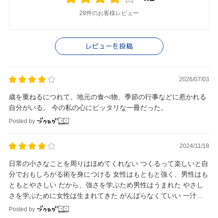
28件のお客様レビュー
レビューを投稿
2026/07/03
歳を重ねるにつれて、地元の食べ物、季節の行事などに惹かれる
自分がいる。 今の私の心にピッタリな一冊だった。
Posted by
2024/11/18
日常の小さなことを周りはほめてくれない つくるって楽しいと自
分でおもしろがる術を身につける 女性はもともと強く、男性はも
ともとやさしい だから、強さを学ぶため男性はうまれた やさし
さを学ぶために女性は生まれてきた がんばらなくていい 一汁一
菜旬のものを
Posted by