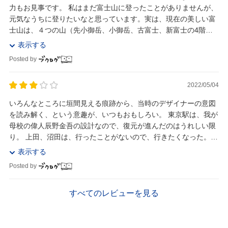
力もお見事です。 私はまだ富士山に登ったことがありませんが、
元気なうちに登りたいなと思っています。実は、現在の美しい富
士山は、４つの山（先小御岳、小御岳、古富士、新富士の4階建
て）によって出来上がっているということです。何...
表示する
Posted by
2022/05/04
いろんなところに垣間見える痕跡から、当時のデザイナーの意図
を読み解く、という意趣が、いつもおもしろい。 東京駅は、我が
母校の偉人辰野金吾の設計なので、復元が進んだのはうれしい限
り。 上田、沼田は、行ったことがないので、行きたくなった。
（真田丸が6シーズンも前とは思わなんだ。。...
表示する
Posted by
すべてのレビューを見る