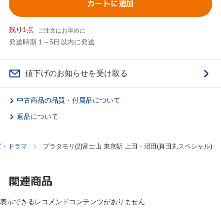
カートに追加
残り1点
ご注文はお早めに
発送時期 1～5日以内に発送
値下げのお知らせを受け取る
中古商品の品質・付属品について
返品について
ビ・ドラマ
ブラタモリ(2)富士山 東京駅 上田・沼田(真田丸スペシャル)
関連商品
表示できるレコメンドコンテンツがありません