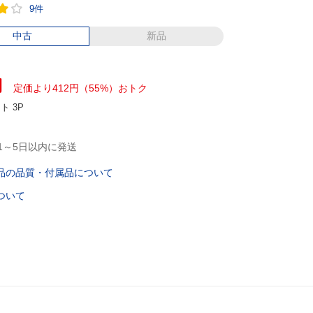
9件
中古
新品
円
定価より412円（55%）おトク
ント
3P
1～5日以内に発送
品の品質・付属品について
ついて