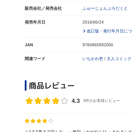
販売会社／発売会社
ふゅーじょんぷろだくと
発売年月日
2016/06/24
改訂版・発行年月日につ
JAN
9784865892000
関連ワード
いちかわ壱
/
大人コミック
商品レビュー
4.3
9件のお客様レビュー
☆3.5 5巻まで読んだ。 ・無印 ・かがやくひ ・またあした ・ひとやすみ ・はれのひ オメ