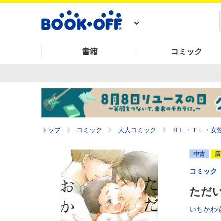
書籍
コミック
トップ
コミック
大人コミック
ＢＬ・ＴＬ・女
中古
店
コミック
ただい
いちかわ