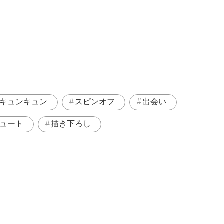
キュンキュン
スピンオフ
出会い
ュート
描き下ろし