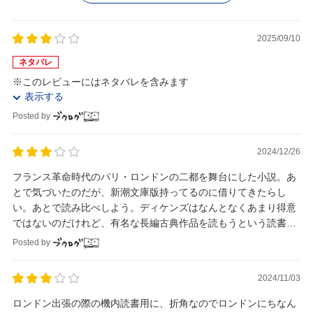
2025/09/10
ネタバレ
※このレビューにはネタバレを含みます
表示する
Posted by
2024/12/26
フランス革命時代のパリ・ロンドンの二都を舞台にした小説。あ
とで気づいたのだが、新潮文庫版持ってるのに借りてきたらし
い。あとで読み比べしよう。ディケンズはなんとなくあまり得意
ではないのだけれど、有名な長編古典作品を読もうという読書テ
ーマのもと読み始める。
Posted by
2024/11/03
ロンドン出張の際の機内読書用に、折角なのでロンドンにちなん