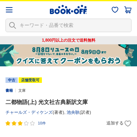
1,800円以上の注文で
送料無料
中古
店舗受取可
書籍
文庫
二都物語(上) 光文社古典新訳文庫
チャールズ・ディケンズ
(著者),
池央耿
(訳者)
追加する
10件