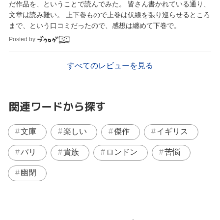
だ作品を、ということで読んでみた。 皆さん書かれている通り、
文章は読み難い。 上下巻もので上巻は伏線を張り巡らせるところ
まで、という口コミだったので、感想は纏めて下巻で。
Posted by
すべてのレビューを見る
関連ワードから探す
文庫
楽しい
傑作
イギリス
パリ
貴族
ロンドン
苦悩
幽閉