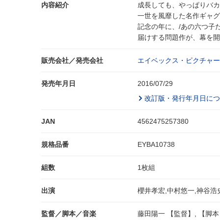
内容紹介
成長しても、やっぱりバカ
一世を風靡した名作ギャグ
記念の年に、/あの六つ子
届けする問題作が、幕を開
販売会社／発売会社
エイベックス・ピクチャーズ
発売年月日
2016/07/29
改訂版・発行年月日につ
JAN
4562475257380
規格品番
EYBA10738
組数
1枚組
出演
櫻井孝宏,中村悠一,神谷浩
監督／脚本／音楽
藤田陽一 【監督】, 【脚