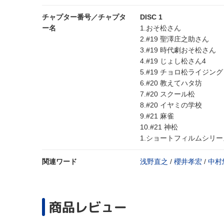
チャプター番号／チャプタ
DISC 1
ー名
1.おそ松さん
2.#19 聖澤庄之助さん
3.#19 時代劇おそ松さん
4.#19 じょし松さん4
5.#19 チョロ松ライジング
6.#20 教えてハタ坊
7.#20 スクール松
8.#20 イヤミの学校
9.#21 麻雀
10.#21 神松
1.ショートフィルムシリー
関連ワード
浅野直之
/
櫻井孝宏
/
中村
商品レビュー