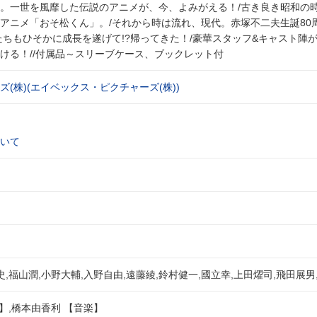
。一世を風靡した伝説のアニメが、今、よみがえる！/古き良き昭和の時
アニメ「おそ松くん」。/それから時は流れ、現代。赤塚不二夫生誕80
たちもひそかに成長を遂げて!?帰ってきた！/豪華スタッフ&キャスト陣
ける！//付属品～スリーブケース、ブックレット付
(株)(エイベックス・ピクチャーズ(株))
いて
史,福山潤,小野大輔,入野自由,遠藤綾,鈴村健一,國立幸,上田燿司,飛田展男
本】,橋本由香利 【音楽】