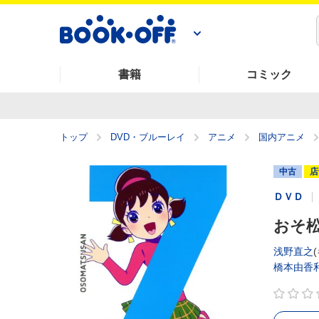
書籍
コミック
トップ
DVD・ブルーレイ
アニメ
国内アニメ
中古
店
ＤＶＤ
おそ松
浅野直之
橋本由香