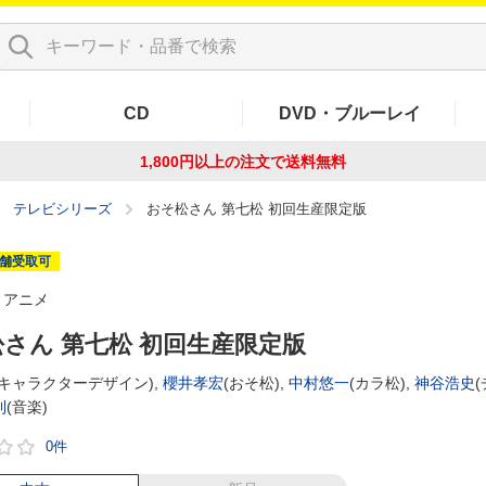
CD
DVD・ブルーレイ
1,800円以上の注文で
送料無料
テレビシリーズ
おそ松さん 第七松 初回生産限定版
舗受取可
アニメ
さん 第七松 初回生産限定版
(キャラクターデザイン),
櫻井孝宏
(おそ松),
中村悠一
(カラ松),
神谷浩史
(
利
(音楽)
0件