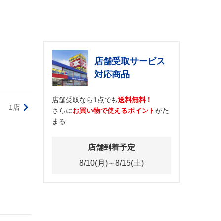
店舗受取サービス
対応商品
店舗受取なら1点でも
送料無料！
1店
さらに
お買い物で使えるポイント
がた
まる
店舗到着予定
8/10(月)～8/15(土)