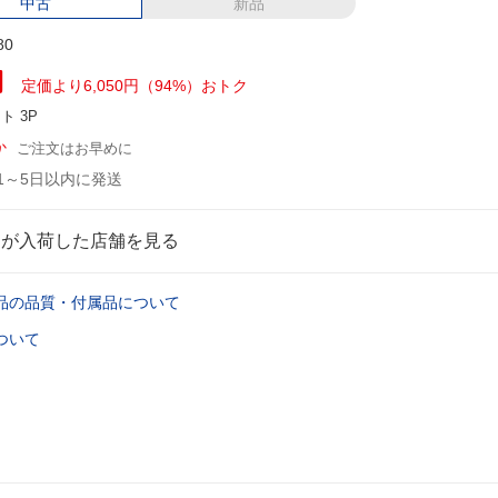
中古
新品
80
円
定価より6,050円（94%）おトク
ント
3P
か
ご注文はお早めに
1～5日以内に発送
品が入荷した店舗を見る
品の品質・付属品について
ついて