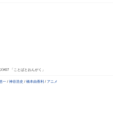
ズ#07 「ことばとおんがく」
悠一
/
神谷浩史
/
橋本由香利
/
アニメ