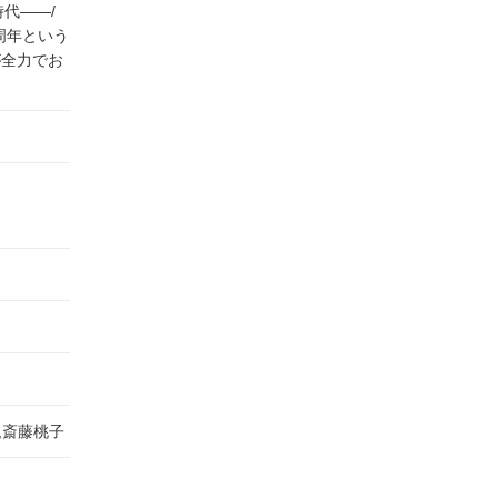
代――/
周年という
が全力でお
,斎藤桃子