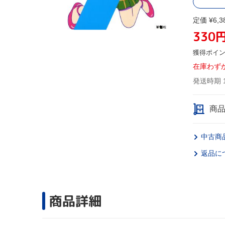
定価 ¥6,3
330
獲得ポイ
在庫わず
発送時期 
商
中古商
返品に
商品詳細