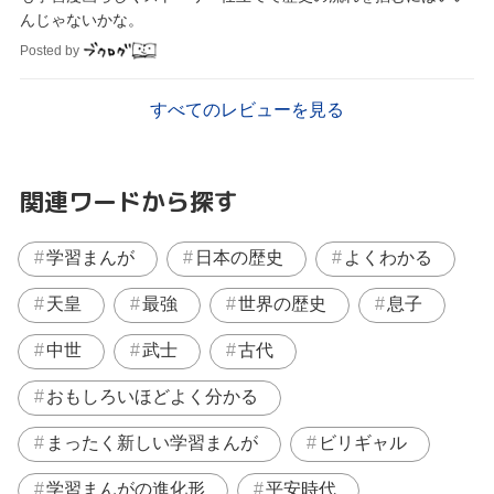
んじゃないかな。
Posted by
すべてのレビューを見る
関連ワードから探す
学習まんが
日本の歴史
よくわかる
天皇
最強
世界の歴史
息子
中世
武士
古代
おもしろいほどよく分かる
まったく新しい学習まんが
ビリギャル
学習まんがの進化形
平安時代