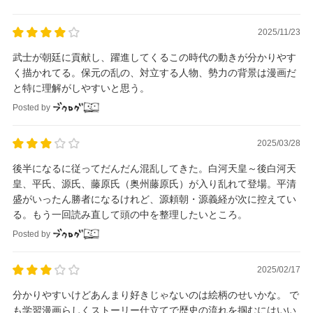
2025/11/23
武士が朝廷に貢献し、躍進してくるこの時代の動きが分かりやす
く描かれてる。保元の乱の、対立する人物、勢力の背景は漫画だ
と特に理解がしやすいと思う。
Posted by
2025/03/28
後半になるに従ってだんだん混乱してきた。白河天皇～後白河天
皇、平氏、源氏、藤原氏（奥州藤原氏）が入り乱れて登場。平清
盛がいったん勝者になるけれど、源頼朝・源義経が次に控えてい
る。もう一回読み直して頭の中を整理したいところ。
Posted by
2025/02/17
分かりやすいけどあんまり好きじゃないのは絵柄のせいかな。 で
も学習漫画らしくストーリー仕立てで歴史の流れを掴むにはいい