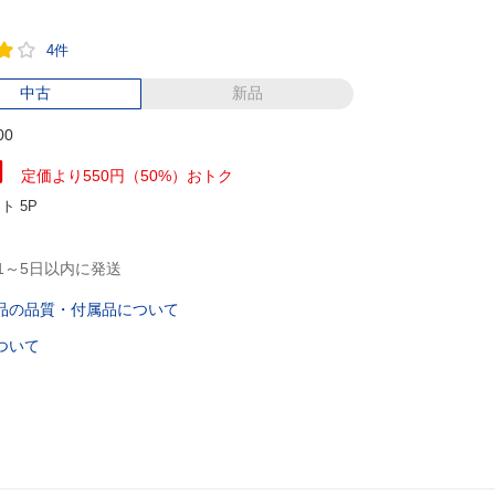
4件
中古
新品
00
円
定価より550円（50%）おトク
ント
5P
1～5日以内に発送
品の品質・付属品について
ついて