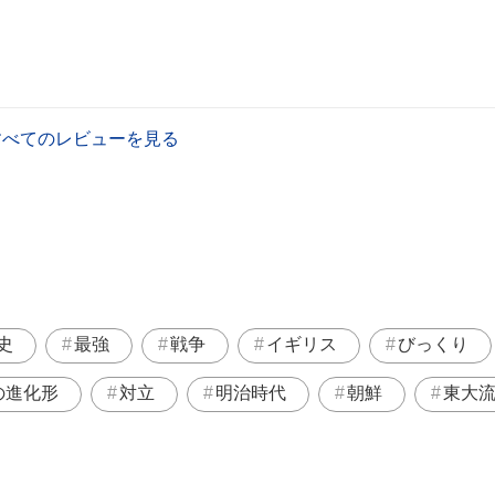
すべてのレビューを見る
史
最強
戦争
イギリス
びっくり
の進化形
対立
明治時代
朝鮮
東大