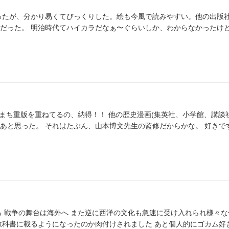
ったが、分かり易くてびっくりした。絵も今風で読みやすい。他の出版
かったけど、やはり
得！！ 他の歴史漫画(集英社、小学館、講談社など)
と思った。 それはたぶん、山本博文先生の監修だからかな。 好きです。 
る 戦争の舞台は海外へ また逆に西洋の文化も急速に受け入れられ様々な
教科書に載るようになったのか肉付けされました あと個人的にゴカム好