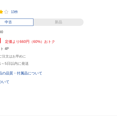
13件
中古
新品
00
円
定価より660円（60%）おトク
ント
4P
ご注文はお早めに
1～5日以内に発送
品の品質・付属品について
ついて