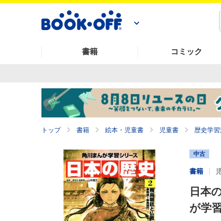
書籍
コミック
トップ
書籍
絵本・児童書
児童書
歴史学習
中古
書籍
日本の
が学