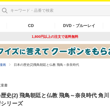
CD
DVD・ブルーレイ
1,800円以上の注文で
送料無料
漫画
日本の歴史(2)飛鳥朝廷と仏教 飛鳥～奈良時代
児童書
歴史(2) 飛鳥朝廷と仏教 飛鳥～奈良時代 角
習シリーズ