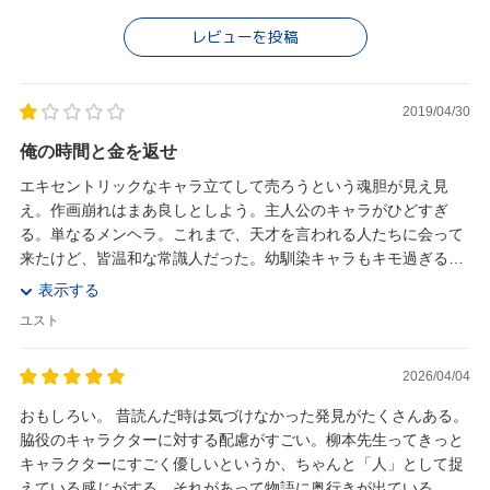
レビューを投稿
2019/04/30
俺の時間と金を返せ
エキセントリックなキャラ立てして売ろうという魂胆が見え見
え。作画崩れはまあ良しとしよう。主人公のキャラがひどすぎ
る。単なるメンヘラ。これまで、天才を言われる人たちに会って
来たけど、皆温和な常識人だった。幼馴染キャラもキモ過ぎる。
こいつはこんな奴なんだって、お前も友達なら忠告しろよ...
表示する
ユスト
2026/04/04
おもしろい。 昔読んだ時は気づけなかった発見がたくさんある。
脇役のキャラクターに対する配慮がすごい。柳本先生ってきっと
キャラクターにすごく優しいというか、ちゃんと「人」として捉
えている感じがする。それがあって物語に奥行きが出ている。 奇