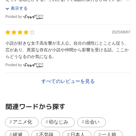
人というかクリエイティブに特化した感性豊か...
表示する
Posted by
2025/08/07
小説が好きな女子高生響が主人公。自分の感性にとことん従う、
芯があり、異質な存在が小説や仲間から影響を受ける話。ここか
らどうなるのか気になる。
Posted by
すべてのレビューを見る
関連ワードから探す
アニメ化
幼なじみ
出会い
破滅
不気味
日本人
一人娘