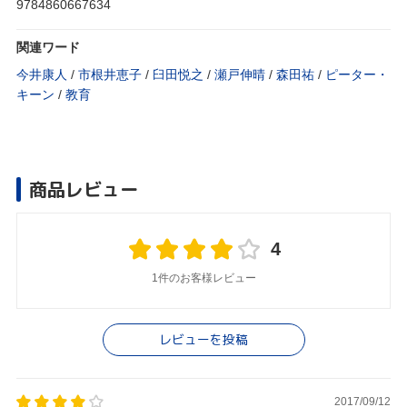
9784860667634
関連ワード
今井康人
/
市根井恵子
/
臼田悦之
/
瀬戸伸晴
/
森田祐
/
ピーター・
キーン
/
教育
商品レビュー
4
1件のお客様レビュー
レビューを投稿
2017/09/12