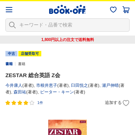
1,800円以上の注文で
送料無料
中古
店舗受取可
書籍
書籍
ZESTAR 総合英語 Z会
今井康人
(著者),
市根井恵子
(著者),
臼田悦之
(著者),
瀬戸伸晴
(著
者),
森田祐
(著者),
ピーター・キーン
(著者)
追加する
1件