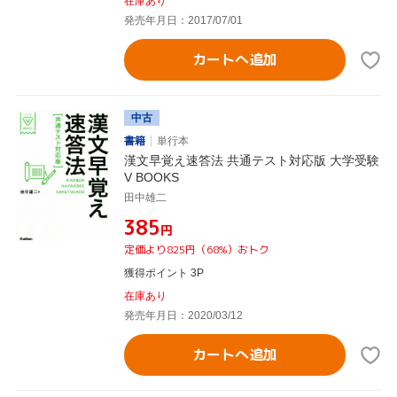
在庫あり
発売年月日：2017/07/01
カートへ追加
中古
書籍
単行本
漢文早覚え速答法 共通テスト対応版 大学受験
V BOOKS
田中雄二
¥385
円
定価より825円（68%）おトク
獲得ポイント 3P
在庫あり
発売年月日：2020/03/12
カートへ追加