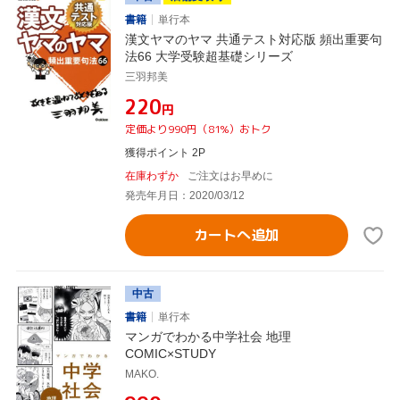
書籍
単行本
漢文ヤマのヤマ 共通テスト対応版 頻出重要句
法66 大学受験超基礎シリーズ
三羽邦美
¥220
円
定価より990円（81%）おトク
獲得ポイント 2P
在庫わずか
ご注文はお早めに
発売年月日：2020/03/12
カートへ追加
中古
書籍
単行本
マンガでわかる中学社会 地理
COMIC×STUDY
MAKO.