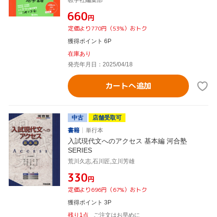
教学社編集部
¥660
円
定価より770円（53%）おトク
獲得ポイント 6P
在庫あり
発売年月日：2025/04/18
カートへ追加
中古
店舗受取可
書籍
単行本
入試現代文へのアクセス 基本編 河合塾
SERIES
荒川久志,石川匠,立川芳雄
¥330
円
定価より696円（67%）おトク
獲得ポイント 3P
残り1点
ご注文はお早めに