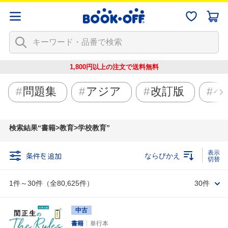
1,800円以上の注文で
送料無料
問題集
アジア
改訂版
ベ
検索結果
書籍>教育>学校教育
条件を追加
ならびかえ
1件～30件（全80,625件）
30件
中古
書籍
単行本