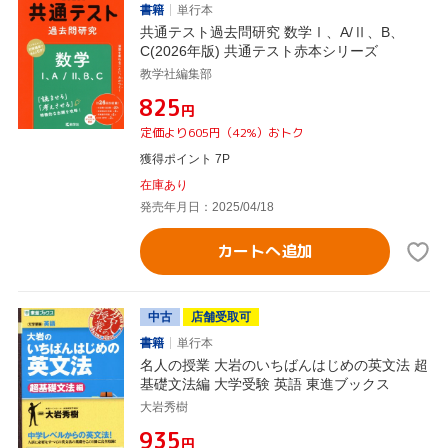
書籍
単行本
共通テスト過去問研究 数学Ⅰ、A/Ⅱ、B、
C(2026年版) 共通テスト赤本シリーズ
教学社編集部
¥825
円
定価より605円（42%）おトク
獲得ポイント 7P
在庫あり
発売年月日：2025/04/18
カートへ追加
中古
店舗受取可
書籍
単行本
名人の授業 大岩のいちばんはじめの英文法 超
基礎文法編 大学受験 英語 東進ブックス
大岩秀樹
¥935
円