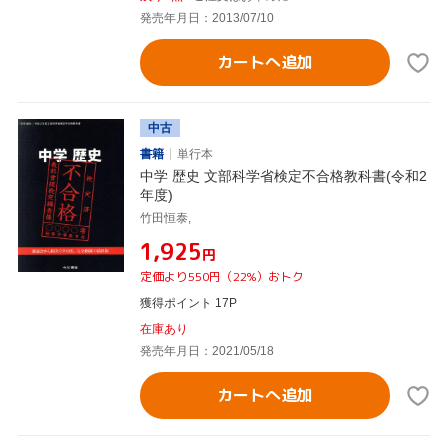
発売年月日：2013/07/10
カートへ追加
中古
書籍
単行本
中学 歴史 文部科学省検定不合格教科書(令和2
年度)
竹田恒泰,
¥1,925
円
定価より550円（22%）おトク
獲得ポイント 17P
在庫あり
発売年月日：2021/05/18
カートへ追加