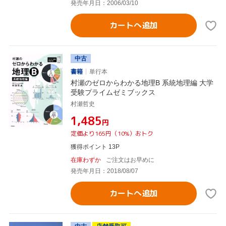
発売年月日：2006/03/10
カートへ追加
中古
書籍
単行本
村瀬のゼロからわかる地理B 系統地理編 大学
受験プライムゼミブックス
村瀬哲史
¥1,485
円
定価より165円（10%）おトク
獲得ポイント 13P
在庫わずか
ご注文はお早めに
発売年月日：2018/08/07
カートへ追加