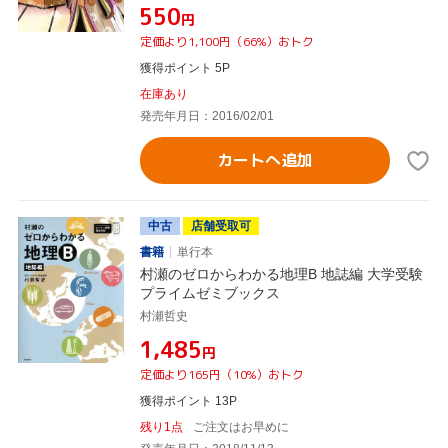
¥550
円
定価より1,100円（66%）おトク
獲得ポイント 5P
在庫あり
発売年月日：2016/02/01
カートへ追加
中古
店舗受取可
書籍
単行本
村瀬のゼロからわかる地理B 地誌編 大学受験
プライムゼミブックス
村瀬哲史
¥1,485
円
定価より165円（10%）おトク
獲得ポイント 13P
残り1点
ご注文はお早めに