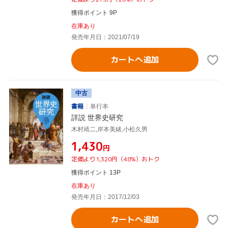
獲得ポイント 9P
在庫あり
発売年月日：2021/07/19
カートへ追加
中古
書籍
単行本
詳説 世界史研究
木村靖二,岸本美緒,小松久男
¥1,430
円
定価より1,320円（48%）おトク
獲得ポイント 13P
在庫あり
発売年月日：2017/12/03
カートへ追加