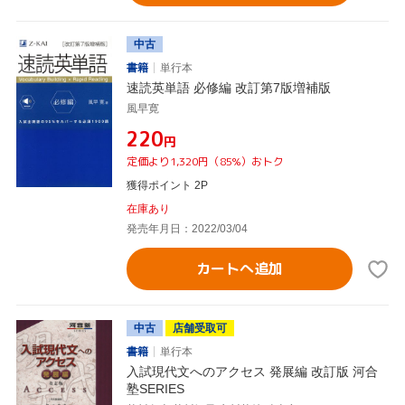
中古
書籍
単行本
速読英単語 必修編 改訂第7版増補版
風早寛
¥220
円
定価より1,320円（85%）おトク
獲得ポイント 2P
在庫あり
発売年月日：2022/03/04
カートへ追加
中古
店舗受取可
書籍
単行本
入試現代文へのアクセス 発展編 改訂版 河合
塾SERIES