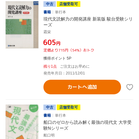
中古
店舗受取可
書籍
単行本
現代文読解力の開発講座 新装版 駿台受験シリ
ーズ
霜栄
¥605
円
定価より715円（54%）おトク
獲得ポイント 5P
残り1点
ご注文はお早めに
発売年月日：2011/12/01
カートへ追加
中古
店舗受取可
書籍
単行本
船口のゼロから読み解く最強の現代文 大学受
験Nシリーズ
船口明