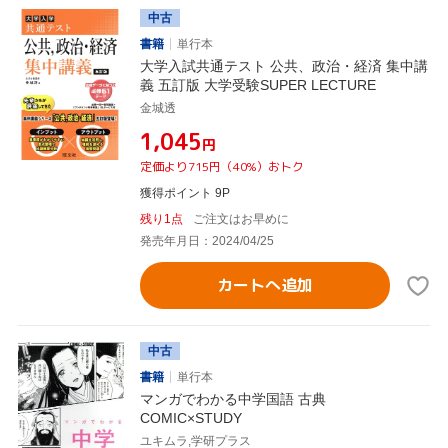
中古
書籍
単行本
大学入試共通テスト 公共、政治・経済 集中講
義 五訂版 大学受験SUPER LECTURE
金城透
¥1,045
円
定価より715円（40%）おトク
獲得ポイント 9P
残り1点
ご注文はお早めに
発売年月日：2024/04/25
カートへ追加
中古
書籍
単行本
マンガでわかる中学国語 古典
COMIC×STUDY
ユキムラ,学研プラス