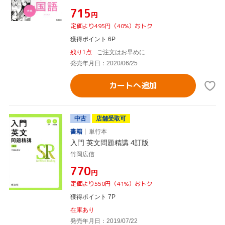
¥715
円
定価より495円（40%）おトク
獲得ポイント 6P
残り1点
ご注文はお早めに
発売年月日：2020/06/25
カートへ追加
中古
店舗受取可
書籍
単行本
入門 英文問題精講 4訂版
竹岡広信
¥770
円
定価より550円（41%）おトク
獲得ポイント 7P
在庫あり
発売年月日：2019/07/22