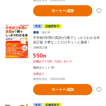
発売年月日：2018/11/13
カートへ追加
中古
店舗受取可
書籍
単行本
中学校3年間の英語が1冊でしっかりわかる本
改訂版 大事なことだけギュッと凝縮！
濵﨑潤之輔
¥550
円
定価より770円（58%）おトク
獲得ポイント 5P
在庫あり
発売年月日：2020/12/09
カートへ追加
中古
店舗受取可