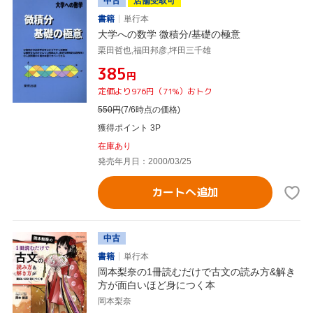
中古
店舗受取可
書籍
単行本
大学への数学 微積分/基礎の極意
栗田哲也,福田邦彦,坪田三千雄
¥385
円
定価より976円（71%）おトク
550
円
(7/6時点の価格)
獲得ポイント 3P
在庫あり
発売年月日：2000/03/25
カートへ追加
中古
書籍
単行本
岡本梨奈の1冊読むだけで古文の読み方&解き
方が面白いほど身につく本
岡本梨奈