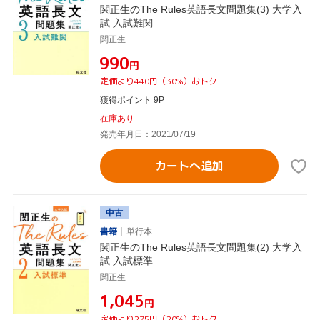
関正生のThe Rules英語長文問題集(3) 大学入
試 入試難関
関正生
¥990
円
定価より440円（30%）おトク
獲得ポイント 9P
在庫あり
発売年月日：2021/07/19
カートへ追加
中古
書籍
単行本
関正生のThe Rules英語長文問題集(2) 大学入
試 入試標準
関正生
¥1,045
円
定価より275円（20%）おトク