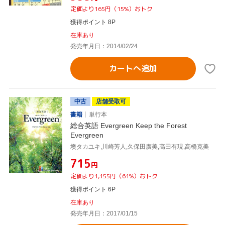
定価より165円（15%）おトク
獲得ポイント 8P
在庫あり
発売年月日：2014/02/24
カートへ追加
中古
店舗受取可
書籍
単行本
総合英語 Evergreen Keep the Forest
Evergreen
墺タカユキ,川崎芳人,久保田廣美,高田有現,高橋克美
¥715
円
定価より1,155円（61%）おトク
獲得ポイント 6P
在庫あり
発売年月日：2017/01/15