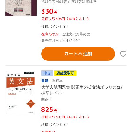
荒川久志,菊川智子,立川芳雄,晴山亨
¥330
円
定価より696円（67%）おトク
獲得ポイント 3P
在庫わずか
ご注文はお早めに
発売年月日：2013/09/21
カートへ追加
中古
店舗受取可
書籍
単行本
大学入試問題集 関正生の英文法ポラリス(1)
標準レベル
関正生
¥825
円
定価より605円（42%）おトク
獲得ポイント 7P