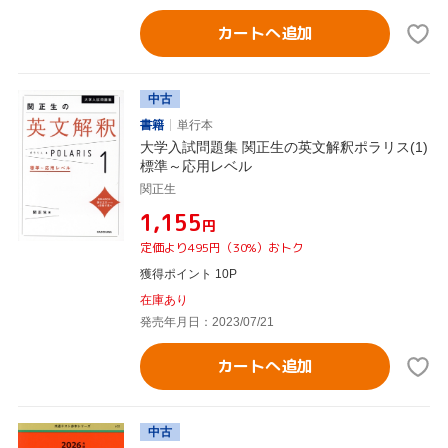
カートへ追加
中古
書籍
単行本
大学入試問題集 関正生の英文解釈ポラリス(1)
標準～応用レベル
関正生
¥1,155
円
定価より495円（30%）おトク
獲得ポイント 10P
在庫あり
発売年月日：2023/07/21
カートへ追加
中古