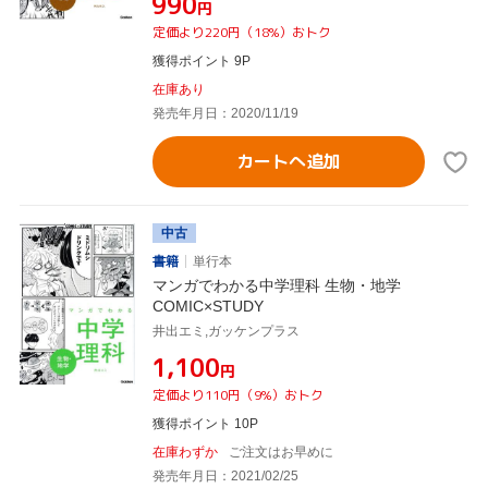
¥990
円
定価より220円（18%）おトク
獲得ポイント 9P
在庫あり
発売年月日：2020/11/19
カートへ追加
中古
書籍
単行本
マンガでわかる中学理科 生物・地学
COMIC×STUDY
井出エミ,ガッケンプラス
¥1,100
円
定価より110円（9%）おトク
獲得ポイント 10P
在庫わずか
ご注文はお早めに
発売年月日：2021/02/25