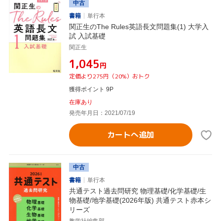
中古
書籍
単行本
関正生のThe Rules英語長文問題集(1) 大学入
試 入試基礎
関正生
¥1,045
円
定価より275円（20%）おトク
獲得ポイント 9P
在庫あり
発売年月日：2021/07/19
カートへ追加
中古
書籍
単行本
共通テスト過去問研究 物理基礎/化学基礎/生
物基礎/地学基礎(2026年版) 共通テスト赤本シ
リーズ