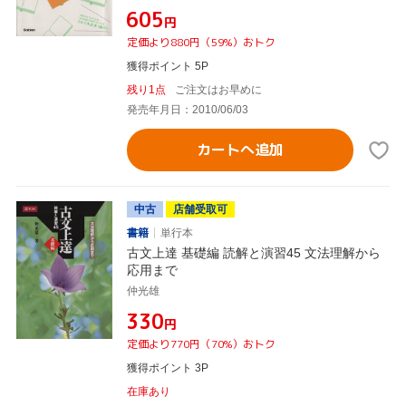
¥605
円
定価より880円（59%）おトク
獲得ポイント 5P
残り1点
ご注文はお早めに
発売年月日：2010/06/03
カートへ追加
中古
店舗受取可
書籍
単行本
古文上達 基礎編 読解と演習45 文法理解から
応用まで
仲光雄
¥330
円
定価より770円（70%）おトク
獲得ポイント 3P
在庫あり