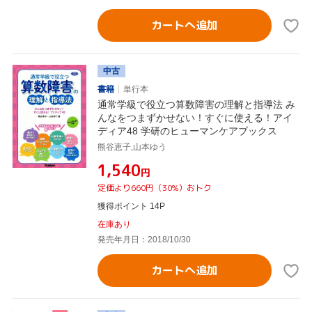
カートへ追加
中古
書籍
単行本
通常学級で役立つ算数障害の理解と指導法 み
んなをつまずかせない！すぐに使える！アイ
ディア48 学研のヒューマンケアブックス
熊谷恵子,山本ゆう
¥1,540
円
定価より660円（30%）おトク
獲得ポイント 14P
在庫あり
発売年月日：2018/10/30
カートへ追加