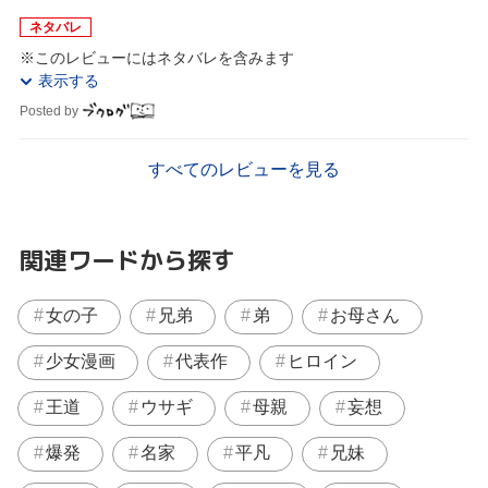
ネタバレ
※このレビューにはネタバレを含みます
表示する
Posted by
すべてのレビューを見る
関連ワードから探す
女の子
兄弟
弟
お母さん
少女漫画
代表作
ヒロイン
王道
ウサギ
母親
妄想
爆発
名家
平凡
兄妹