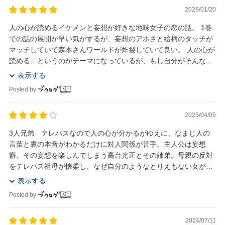
2026/01/20
人の心が読めるイケメンと妄想が好きな地味女子の恋の話。 1巻
での話の展開が早い気がするが、妄想のアホさと絵柄のタッチが
マッチしていて森本さんワールドが炸裂していて良い。 人の心が
読める…というのがテーマになっているが、もし自分がそんな能
力があったら心が病みそうな気がする。 ...
表示する
Posted by
2025/04/05
3人兄弟 テレパスなので人の心が分かるがゆえに、なまじ人の
言葉と裏の本音がわかるだけに対人関係が苦手。主人公は妄想
癖。その妄想を楽しんでしまう高台光正とその姉弟。母親の反対
をテレパス祖母が懐柔し、なぜ自分のようなとりえもない女が高
台家の人々に好かれるかわからないまま振り回される。...
表示する
Posted by
2024/07/11