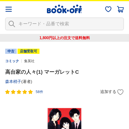
1,800円以上の注文で
送料無料
中古
店舗受取可
コミック
集英社
高台家の人々(1) マーガレットC
森本梢子
(著者)
追加する
58件