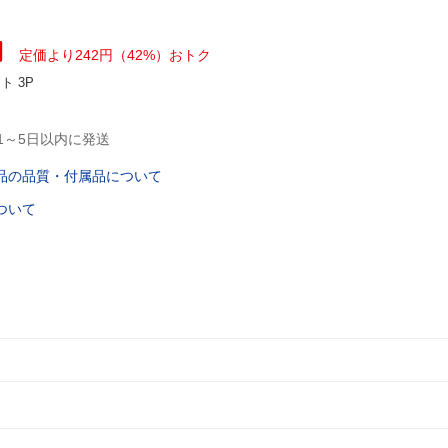
円
定価より242円（42%）おトク
ント
3P
1～5日以内に発送
品の品質・付属品について
ついて