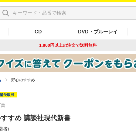
CD
DVD・ブルーレイ
1,800円以上の注文で
送料無料
方
野心のすすめ
舗受取可
新書
すすめ 講談社現代新書
(著者)