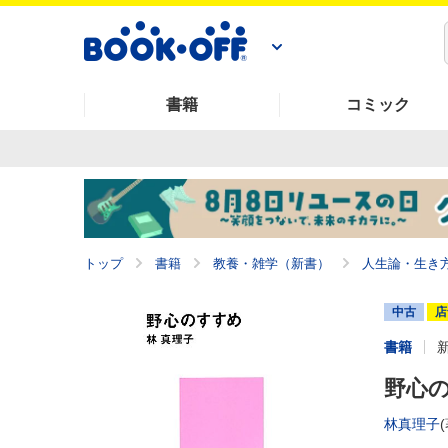
書籍
コミック
トップ
書籍
教養・雑学（新書）
人生論・生き
中古
店
書籍
野心の
林真理子