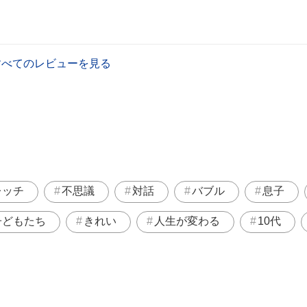
すべてのレビューを見る
レッチ
不思議
対話
バブル
息子
子どもたち
きれい
人生が変わる
10代