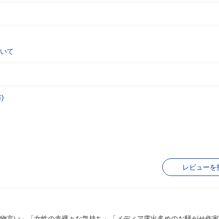
いて
)
レビューを
物言い」「女性の赤裸々な気持ち」「メディア露出多めのお騒がせ作家