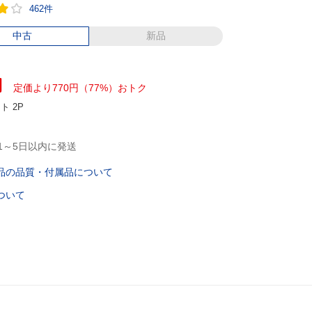
462件
中古
新品
円
定価より770円（77%）おトク
ント
2P
1～5日以内に発送
品の品質・付属品について
ついて