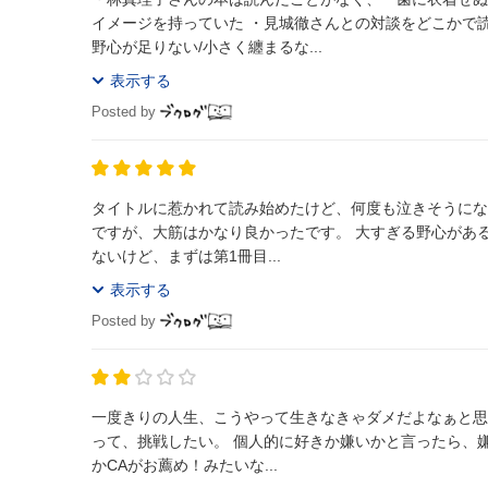
イメージを持っていた ・見城徹さんとの対談をどこかで
野心が足りない/小さく纏まるな...
表示する
Posted by
タイトルに惹かれて読み始めたけど、何度も泣きそうになり、胸を打たれました。 途中途中で
ですが、大筋はかなり良かったです。 大すぎる野心がある。でもそれだけじゃなくて弛まない努力をしている。林さんの本は読んだことが
ないけど、まずは第1冊目...
表示する
Posted by
一度きりの人生、こうやって生きなきゃダメだよなぁと思
って、挑戦したい。 個人的に好きか嫌いかと言ったら、嫌いだ…太々しくて気に食わない…笑 途中で、女性性を活かすにはアナウンサー
かCAがお薦め！みたいな...