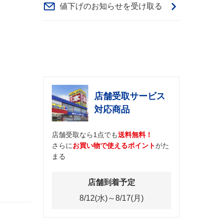
値下げのお知らせを受け取る
店舗受取サービス
対応商品
店舗受取なら1点でも
送料無料！
さらに
お買い物で使えるポイント
がた
まる
店舗到着予定
8/12(水)～8/17(月)