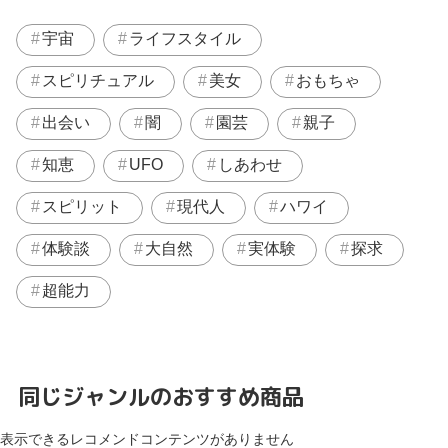
宇宙
ライフスタイル
スピリチュアル
美女
おもちゃ
出会い
闇
園芸
親子
知恵
UFO
しあわせ
スピリット
現代人
ハワイ
体験談
大自然
実体験
探求
超能力
同じジャンルのおすすめ商品
表示できるレコメンドコンテンツがありません