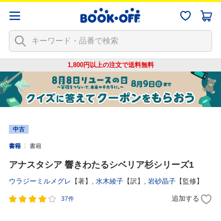
1,800円以上の注文で
送料無料
中古
書籍
書籍
アナスタシア 響きわたるシベリア杉シリーズ1
ウラジーミルメグレ
【著】,
水木綾子
【訳】,
岩砂晶子
【監修】
追加する
37件