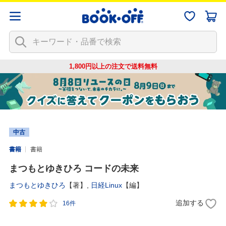
1,800円以上の注文で
送料無料
中古
書籍
書籍
まつもとゆきひろ コードの未来
まつもとゆきひろ
【著】,
日経Linux
【編】
追加する
16件