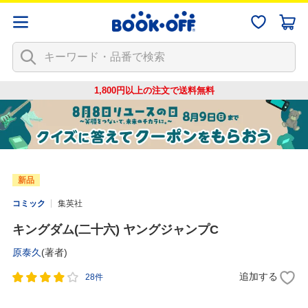
1,800円以上の注文で
送料無料
新品
コミック
集英社
キングダム(二十六) ヤングジャンプC
原泰久
(著者)
追加する
28件