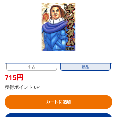
新品
中古
円
715
獲得ポイント
6P
カートに追加