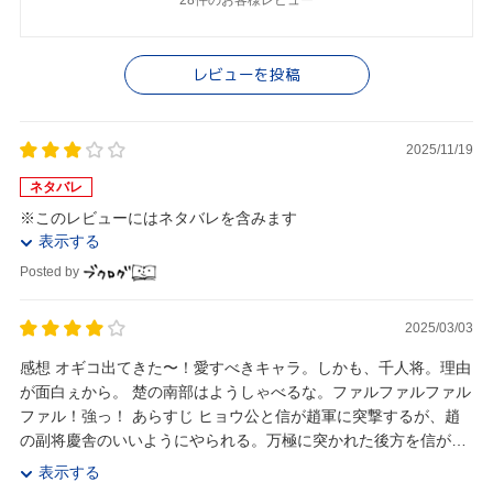
28件のお客様レビュー
レビューを投稿
2025/11/19
ネタバレ
※このレビューにはネタバレを含みます
表示する
Posted by
2025/03/03
感想 オギコ出てきた〜！愛すべきキャラ。しかも、千人将。理由
が面白ぇから。 楚の南部はようしゃべるな。ファルファルファル
ファル！強っ！ あらすじ ヒョウ公と信が趙軍に突撃するが、趙
の副将慶舎のいいようにやられる。万極に突かれた後方を信が立
ち直す。 函谷関では魏が巨大井闌車...
表示する