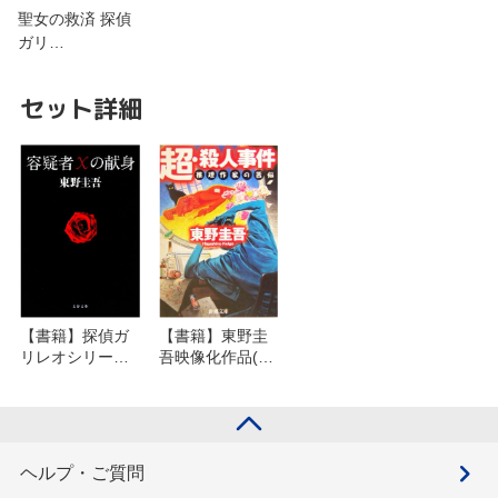
聖女の救済 探偵
ガリ…
セット詳細
【書籍】探偵ガ
【書籍】東野圭
リレオシリーズ
吾映像化作品(文
(文庫版)セット
庫版)セット
ヘルプ・ご質問