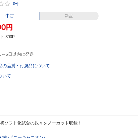
0件
中古
新品
00
円
ント
390P
1～5日以内に発送
品の品質・付属品について
ついて
初ソフト化試合の数々をノーカット収録！
(株)ポニーキャニオン)