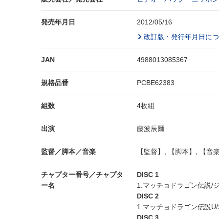
発売年月日
2012/05/16
改訂版・発行年月日につ
JAN
4988013085367
規格品番
PCBE62383
組数
4枚組
出演
藤波辰爾
監督／脚本／音楽
【監督】, 【脚本】, 【音
チャプター番号／チャプタ
DISC 1
ー名
1.マッチョドラゴン伝説
DISC 2
1.マッチョドラゴン伝説U
DISC 3