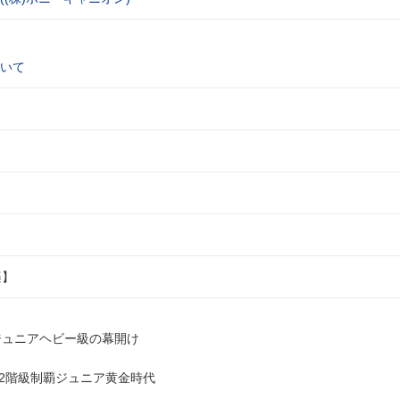
いて
楽】
/ジュニアヘビー級の幕開け
/2階級制覇ジュニア黄金時代