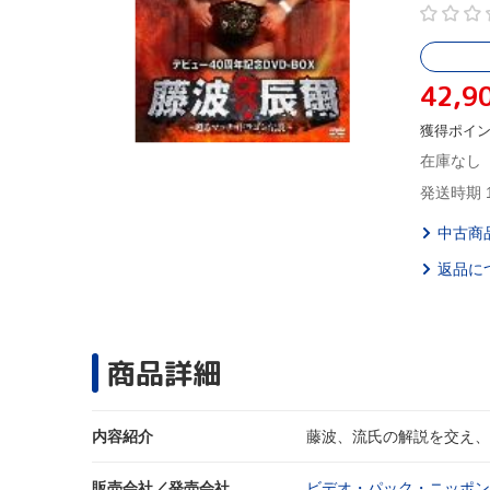
42,9
獲得ポイ
在庫なし
発送時期 
中古商
返品に
商品詳細
内容紹介
藤波、流氏の解説を交え、
販売会社／発売会社
ビデオ・パック・ニッポン(