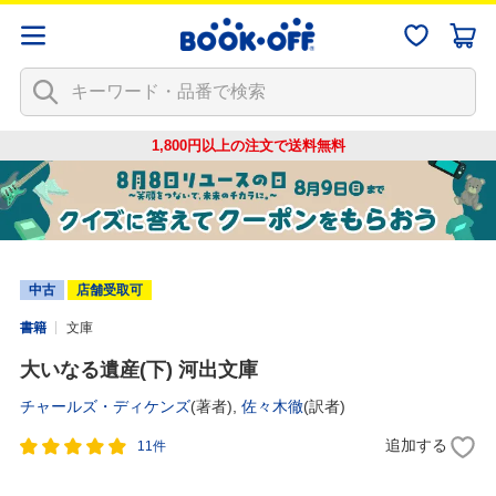
1,800円以上の注文で
送料無料
中古
店舗受取可
書籍
文庫
大いなる遺産(下) 河出文庫
チャールズ・ディケンズ
(著者),
佐々木徹
(訳者)
追加する
11件