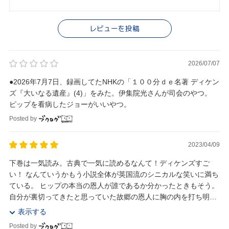
レビューを投稿
2026/07/07
●2026年7月7日、録画してたNHKの「１００分ｄｅ名著 ディケン
ズ『大いなる遺産』(4)」をみた。伊集院光さんが司会のやつ。
ピップを看病したジョーがいいやつ。
Posted by
2023/04/09
下巻は一気読み。古典で一気に読めるなんて！ディケンズすご
い！ なんていうかもう小説全体が英国流のシニカルな笑いに満ち
ている。 ヒップの本当の恩人が誰であるか分かったときもそう。
自分が裏切ってきたと思っていた故郷の恩人に胸の内を打ち明
け、新たなスタートを切ろうとしたときに、相手から...
表示する
Posted by