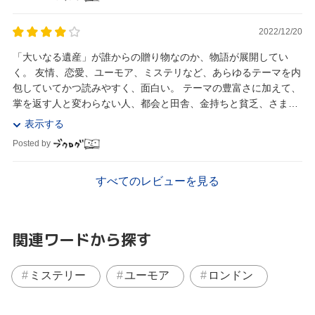
2022/12/20
「大いなる遺産」が誰からの贈り物なのか、物語が展開してい
く。 友情、恋愛、ユーモア、ミステリなど、あらゆるテーマを内
包していてかつ読みやすく、面白い。 テーマの豊富さに加えて、
掌を返す人と変わらない人、都会と田舎、金持ちと貧乏、さまざ
まな対比が織り込まれていて、何を軸に読み進...
表示する
Posted by
すべてのレビューを見る
関連ワードから探す
ミステリー
ユーモア
ロンドン