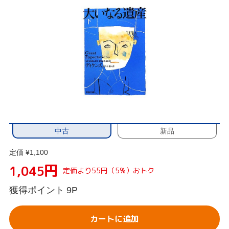
中古
新品
定価 ¥1,100
円
1,045
定価より55円（5%）おトク
獲得ポイント
9P
カートに追加