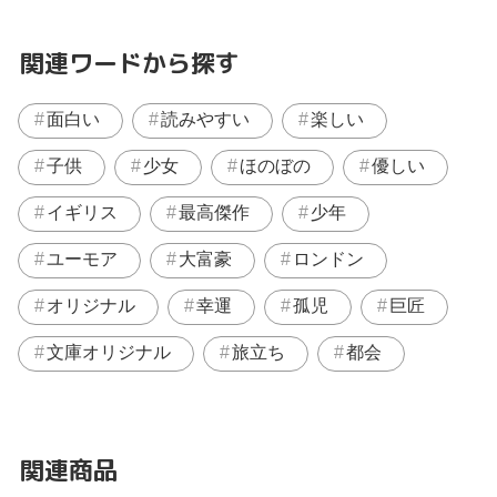
関連ワードから探す
面白い
読みやすい
楽しい
子供
少女
ほのぼの
優しい
イギリス
最高傑作
少年
ユーモア
大富豪
ロンドン
オリジナル
幸運
孤児
巨匠
文庫オリジナル
旅立ち
都会
関連商品