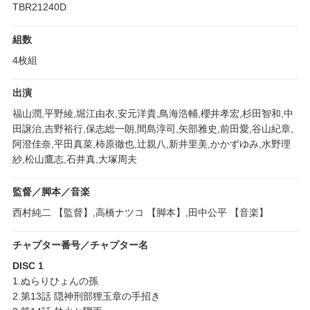
TBR21240D
組数
4枚組
出演
福山潤,平野綾,堀江由衣,安元洋貴,鳥海浩輔,櫻井孝宏,杉田智和,中
田譲治,吉野裕行,保志総一朗,間島淳司,矢部雅史,前田愛,谷山紀章,
阿澄佳奈,平田真菜,柿原徹也,辻親八,新井里美,かかずゆみ,水野理
紗,松山鷹志,石井真,大塚周夫
監督／脚本／音楽
西村純二 【監督】,高橋ナツコ 【脚本】,田中公平 【音楽】
チャプター番号／チャプター名
DISC 1
1.ぬらりひょんの孫
2.第13話 隠神刑部狸玉章の手招き