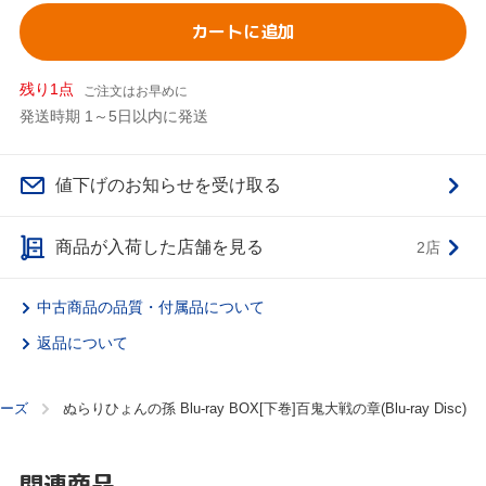
カートに追加
残り1点
ご注文はお早めに
発送時期 1～5日以内に発送
値下げのお知らせを受け取る
商品が入荷した店舗を見る
2店
中古商品の品質・付属品について
返品について
ーズ
ぬらりひょんの孫 Blu-ray BOX[下巻]百鬼大戦の章(Blu-ray Disc)
関連商品