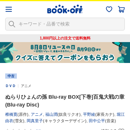
1,800円以上の注文で
送料無料
中古
ＤＶＤ
アニメ
ぬらりひょんの孫 Blu-ray BOX[下巻]百鬼大戦の章
(Blu-ray Disc)
椎橋寛
(原作),
アニメ
,
福山潤
(奴良リクオ),
平野綾
(家長カナ),
堀江
由衣
(雪女),
岡真里子
(キャラクターデザイン),
田中公平
(音楽)