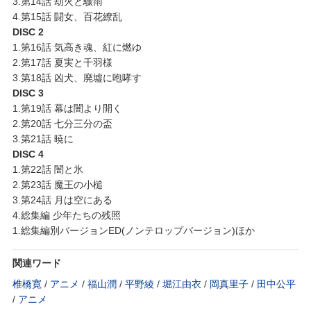
3.第14話 劫火と驟雨
4.第15話 闘女、百花繚乱
DISC 2
1.第16話 気高き魂、紅に燃ゆ
2.第17話 夏実と千羽様
3.第18話 凶犬、廃墟に咆哮す
DISC 3
1.第19話 幕は闇より開く
2.第20話 七分三分の盃
3.第21話 暁に
DISC 4
1.第22話 闇と氷
2.第23話 魔王の小槌
3.第24話 月は空にある
4.総集編 少年たちの残照
1.総集編別バージョンED(ノンテロップバージョン)ほか
関連ワード
椎橋寛
/
アニメ
/
福山潤
/
平野綾
/
堀江由衣
/
岡真里子
/
田中公平
/
アニメ