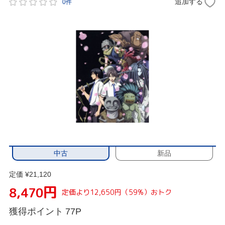
追加する
0件
中古
新品
定価 ¥21,120
円
8,470
定価より12,650円（59%）おトク
獲得ポイント
77P