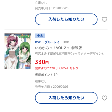
在庫なし
発売年月日：2020/06/26
入荷したら
知りたい
中古
DVD・ブルーレイ
DVD
いぬかみっ！VOL.2っ!!特装版
有沢まみず(原作),友岡新平(キャラクターデザイン),堀江由衣(ようこ),福山潤(川平啓太)
¥330
円
定価より7,370円（95%）おトク
獲得ポイント 3P
在庫なし
発売年月日：2006/09/06
入荷したら
知りたい