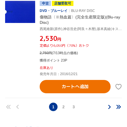
中古
店舗受取可
DVD・ブルーレイ
BLU-RAY DISC
傷物語〈Ⅱ熱血篇〉(完全生産限定版)(Blu-ray
Disc)
西尾維新(原作),神谷浩史(阿良々木暦),坂本真綾(キスショット・アセロラオリオン・ハートアンダーブレード),堀江由衣(羽川翼),渡辺明夫(キャラクターデザイン),守岡英行(キャラクターデザイン),神前暁(音楽)
¥2,530
円
定価より6,050円（70%）おトク
2,750
円
(7/13時点の価格)
獲得ポイント 23P
在庫あり
発売年月日：2016/12/21
カートへ追加
1
2
3