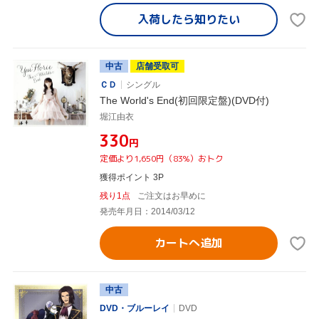
入荷したら
知りたい
中古
店舗受取可
ＣＤ
シングル
The World's End(初回限定盤)(DVD付)
堀江由衣
¥330
円
定価より1,650円（83%）おトク
獲得ポイント 3P
残り1点
ご注文はお早めに
発売年月日：2014/03/12
カートへ追加
中古
DVD・ブルーレイ
DVD