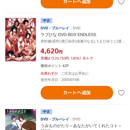
カートへ追加
中古
DVD・ブルーレイ
DVD
ラブひな DVD-BOX ENDLESS
赤松健(原作),堀江由衣(成瀬川なる),うえだゆうじ(浦島景太郎)
¥4,620
円
定価より26,730円（85%）おトク
獲得ポイント 42P
在庫わずか
ご注文はお早めに
発売年月日：2005/07/06
カートへ追加
中古
DVD・ブルーレイ
DVD
うみものがたり～あなたがいてくれたコト～