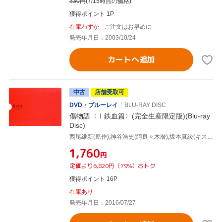
330
円
(7/15時点の価格)
獲得ポイント 1P
在庫わずか
ご注文はお早めに
発売年月日：2003/10/24
カートへ追加
中古
店舗受取可
DVD・ブルーレイ
BLU-RAY DISC
傷物語〈Ⅰ鉄血篇〉(完全生産限定版)(Blu-ray
Disc)
西尾維新(原作),神谷浩史(阿良々木暦),坂本真綾(キスショット・アセロラオリオン・ハートアンダーブレード),堀江由衣(羽川翼),渡辺明夫(キャラクターデザイン),守岡英行(キャラクターデザイン),神前暁(音楽)
¥1,760
円
定価より6,820円（79%）おトク
獲得ポイント 16P
在庫あり
発売年月日：2016/07/27