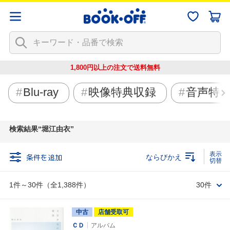
1,800円以上の注文で
送料無料
Blu-ray
映像特典収録
音声特
検索結果
堀江由衣
条件を追加
ならびかえ
1件～30件（全1,388件）
30件
中古
店舗受取可
ＣＤ
アルバム