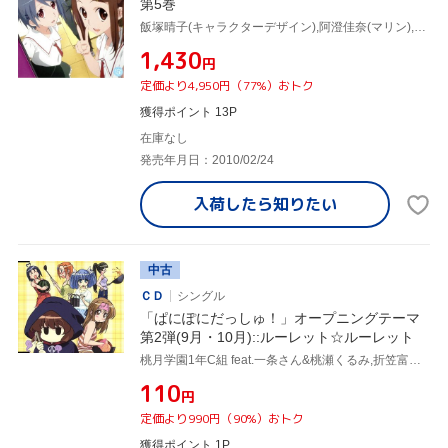
第5巻
飯塚晴子(キャラクターデザイン),阿澄佳奈(マリン),寿美菜子(宮守夏音),堀江由衣(ウリン),村松健(音楽)
¥1,430
円
定価より4,950円（77%）おトク
獲得ポイント 13P
在庫なし
発売年月日：2010/02/24
入荷したら
知りたい
中古
ＣＤ
シングル
「ぱにぽにだっしゅ！」オープニングテーマ
第2弾(9月・10月)::ルーレット☆ルーレット
桃月学園1年C組 feat.一条さん&桃瀬くるみ,折笠富美子(片桐姫子),雪野五月(橘玲),堀江由衣(上原都),阪田佳代(6号さん(鈴木さやか))
¥110
円
定価より990円（90%）おトク
獲得ポイント 1P