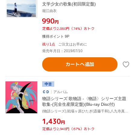
文学少女の歌集(初回限定盤)
堀江由衣
¥990
円
定価より2,860円（74%）おトク
獲得ポイント 9P
残り1点
ご注文はお早めに
発売年月日：2019/07/10
カートへ追加
中古
ＣＤ
アルバム
物語シリーズ:歌物語 -〈物語〉シリーズ主題
歌集-(完全生産限定盤)(Blu-ray Disc付)
(物語シリーズ),戦場ヶ原ひたぎ(斎藤千和),八九寺真宵(加藤英美里),神原駿河(沢城みゆき),千石撫子(花澤香菜),羽川翼(堀江由衣),春奈るな,河野マリナ
¥1,430
円
定価より2,948円（67%）おトク