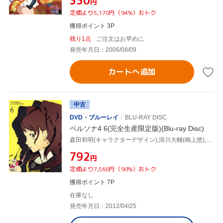
¥330
円
定価より5,170円（94%）おトク
獲得ポイント 3P
残り1点
ご注文はお早めに
発売年月日：2006/08/09
カートへ追加
中古
DVD・ブルーレイ
BLU-RAY DISC
ペルソナ4 6(完全生産限定版)(Blu-ray Disc)
森田和明(キャラクターデザイン),浪川大輔(鳴上悠),森久保祥太郎(花村陽介),堀江由衣(里中千枝),目黒将司(音楽)
¥792
円
定価より7,568円（90%）おトク
獲得ポイント 7P
在庫なし
発売年月日：2012/04/25