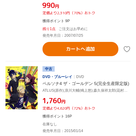
¥990
円
定価より2,310円（70%）おトク
獲得ポイント 9P
残り1点
ご注文はお早めに
発売年月日：2007/07/25
カートへ追加
中古
DVD・ブルーレイ
DVD
ペルソナ4 ザ・ゴールデン 5(完全生産限定版)
ATLUS(原作),浪川大輔(鳴上悠),森久保祥太郎(花村陽介),堀江由衣(里中千枝),進藤優(キャラクターデザイン),目黒将司(音楽),小林哲也(音楽)
¥1,760
円
定価より4,620円（72%）おトク
獲得ポイント 16P
在庫なし
発売年月日：2015/01/14