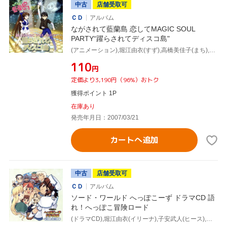
中古
店舗受取可
ＣＤ
アルバム
ながされて藍蘭島 恋してMAGIC SOUL
PARTY“躍らされてディスコ島"
(アニメーション),堀江由衣(すず),高橋美佳子(まち),千葉紗子(あやね),白石涼子(りん),伊藤静(ちかげ),長谷川静香(ゆきの),下野紘(行人)
¥110
円
定価より3,190円（96%）おトク
獲得ポイント 1P
在庫あり
発売年月日：2007/03/21
カートへ追加
中古
店舗受取可
ＣＤ
アルバム
ソード・ワールド へっぽこーず ドラマCD 語
れ！へっぽこ冒険ロード
(ドラマCD),堀江由衣(イリーナ),子安武人(ヒース),折笠富美子(マウナ),石井康嗣(ガルガド),皆川純子(ノリス),成瀬誠(エキュー),大川透(バス)