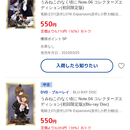
うみねこのなく頃に Note.06 コレクターズエ
ディション(初回限定版)
竜騎士07(原作),07th Expansion(原作),小野大輔(右代宮戦人),井上麻里奈(右代宮朱志香),堀江由衣(右代宮真里亞),菊地洋子(キャラクターデザイン)
¥550
円
定価より6,710円（92%）おトク
獲得ポイント 5P
在庫なし
発売年月日：2010/03/25
入荷したら
知りたい
中古
DVD・ブルーレイ
BLU-RAY DISC
うみねこのなく頃に Note.04 コレクターズエ
ディション(初回限定版)(Blu-ray Disc)
竜騎士07(原作),07th Expansion(原作),小野大輔(右代宮戦人),井上麻里奈(右代宮朱志香),堀江由衣(右代宮真里亞),菊地洋子(キャラクターデザイン)
¥550
円
定価より8,030円（93%）おトク