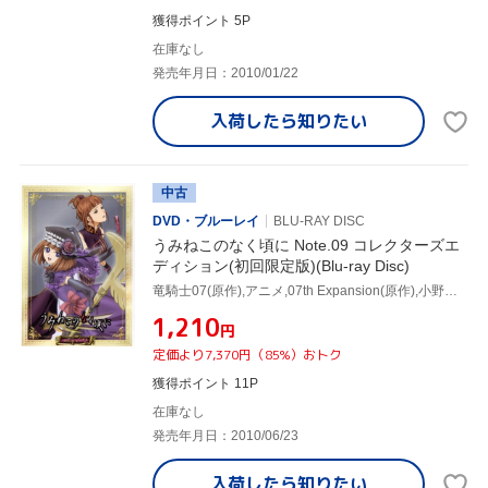
獲得ポイント 5P
在庫なし
発売年月日：2010/01/22
入荷したら
知りたい
中古
DVD・ブルーレイ
BLU-RAY DISC
うみねこのなく頃に Note.09 コレクターズエ
ディション(初回限定版)(Blu-ray Disc)
竜騎士07(原作),アニメ,07th Expansion(原作),小野大輔(右代宮戦人),井上麻里奈(右代宮朱志香),堀江由衣(右代宮真里亞),菊地洋子(キャラクターデザイン)
¥1,210
円
定価より7,370円（85%）おトク
獲得ポイント 11P
在庫なし
発売年月日：2010/06/23
入荷したら
知りたい