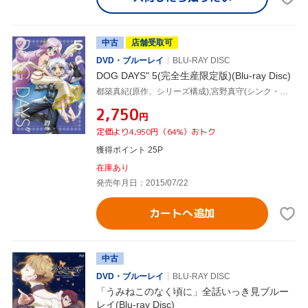
中古
店舗受取可
DVD・ブルーレイ
BLU-RAY DISC
DOG DAYS" 5(完全生産限定版)(Blu-ray Disc)
都築真紀(原作、シリーズ構成),宮野真守(シンク・イズミ),堀江由衣(ミルヒオーレ・F・ビスコッティ),水樹奈々(高槻七海、リコッタ・エルマール),坂田理(キャラクターデザイン),一色由比(音楽),秋月須清(音楽)
¥2,750
円
定価より4,950円（64%）おトク
獲得ポイント 25P
在庫あり
発売年月日：2015/07/22
カートへ追加
中古
DVD・ブルーレイ
BLU-RAY DISC
「うみねこのなく頃に」全話いっき見ブルー
レイ(Blu-ray Disc)