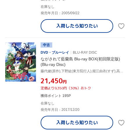
在庫なし
発売年月日：2005/09/22
入荷したら
知りたい
中古
DVD・ブルーレイ
BLU-RAY DISC
ながされて藍蘭島 Blu-ray BOX(初回限定版)
(Blu-ray Disc)
藤代健(原作),下野紘(東方院行人),堀江由衣(すず),高橋美佳子(まち),細田直人(キャラクターデザイン),水谷広実(音楽)
¥21,450
円
定価より9,350円（30%）おトク
獲得ポイント 195P
在庫なし
発売年月日：2017/12/20
入荷したら
知りたい