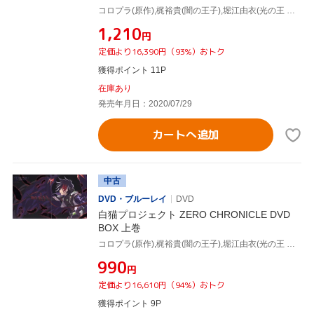
コロプラ(原作),梶裕貴(闇の王子),堀江由衣(光の王 アイリス),バトリ勝悟(ファイオス),奥田陽介(キャラクターデザイン),岩崎琢(音楽)
¥1,210
円
定価より16,390円（93%）おトク
獲得ポイント 11P
在庫あり
発売年月日：2020/07/29
カートへ追加
中古
DVD・ブルーレイ
DVD
白猫プロジェクト ZERO CHRONICLE DVD
BOX 上巻
コロプラ(原作),梶裕貴(闇の王子),堀江由衣(光の王 アイリス),バトリ勝悟(ファイオス),奥田陽介(キャラクターデザイン),岩崎琢(音楽)
¥990
円
定価より16,610円（94%）おトク
獲得ポイント 9P