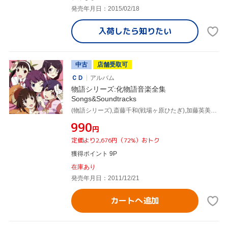
発売年月日：2015/02/18
入荷したら
知りたい
中古
店舗受取可
ＣＤ
アルバム
物語シリーズ:化物語音楽全集
Songs&Soundtracks
(物語シリーズ),斎藤千和(戦場ヶ原ひたぎ),加藤英美里(八九寺真宵),沢城みゆき(神原駿河),花澤香菜(千石撫子),堀江由衣(羽川翼),supercell
¥990
円
定価より2,676円（72%）おトク
獲得ポイント 9P
在庫あり
発売年月日：2011/12/21
カートへ追加