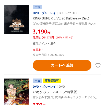
中古
DVD・ブルーレイ
BLU-RAY DISC
KING SUPER LIVE 2015(Blu-ray Disc)
(V.A.),高橋洋子,堀江由衣,米倉千尋,佐藤聡美,カスタマイZ,ゆいかおり,かなでももこ
¥3,190
円
定価より5,875円（64%）おトク
獲得ポイント 29P
在庫あり
発売年月日：2015/12/09
カートへ追加
中古
店舗受取可
DVD・ブルーレイ
DVD
いぬかみっ！VOL.1っ!!特装版
有沢まみず(原作),友岡新平(キャラクターデザイン),堀江由衣(ようこ),福山潤(川平啓太)