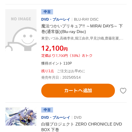
中古
DVD・ブルーレイ
BLU-RAY DISC
魔法つかいプリキュア!! ～MIRAI DAYS～ 下
巻(通常版)(Blu-ray Disc)
東堂いづみ,高橋李依,堀江由衣,早見沙織,齋藤彩夏,豊永利行,袖山麻美,高木洋
¥12,100
円
定価より7,700円（38%）おトク
獲得ポイント 110P
残り1点
ご注文はお早めに
発売年月日：2025/05/14
カートへ追加
中古
DVD・ブルーレイ
DVD
白猫プロジェクト ZERO CHRONICLE DVD
BOX 下巻