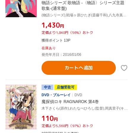
物語シリーズ:歌物語 -〈物語〉シリーズ主題
歌集-(通常盤)
(物語シリーズ),戦場ヶ原ひたぎ(斎藤千和),八九寺真宵(加藤英美里),神原駿河(沢城みゆき),千石撫子(花澤香菜),羽川翼(堀江由衣),春奈るな,河野マリナ
¥1,430
円
定価より1,848円（56%）おトク
獲得ポイント 13P
在庫あり
発売年月日：2016/01/06
カートへ追加
中古
店舗受取可
DVD・ブルーレイ
DVD
魔探偵ロキ RAGNAROK 第4巻
木下さくら(原作),わたなべひろし(監督),岡真里子(キャラクターデザイン),渕崎ゆり子(ロキ),堀江由衣(大堂寺繭良),三木眞一郎(闇野竜介),森久保祥太郎(鳴神),子安武人(フレイ)
¥110
円
定価より5,368円（97%）おトク