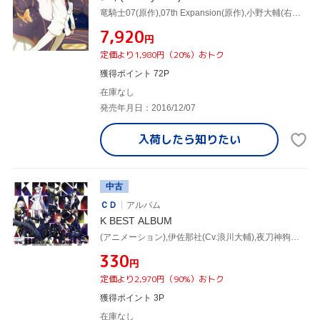
竜騎士07(原作),07th Expansion(原作),小野大輔(右代宮戦人),井上麻里奈(右代宮朱志香),堀江由衣(右代宮真里亞),菊地洋子(キャラクターデザイン)
¥7,920
円
定価より1,980円（20%）おトク
獲得ポイント 72P
在庫なし
発売年月日：2016/12/07
入荷したら
知りたい
中古
ＣＤ
アルバム
K BEST ALBUM
(アニメーション),伊佐那社(Cv.浪川大輔),夜刀神狗朗(Cv.小野大輔),福山潤,ネコ(Cv.小松未可子),周防尊(Cv.津田健次郎),櫛名アンナ(Cv.堀江由衣),angela
¥330
円
定価より2,970円（90%）おトク
獲得ポイント 3P
在庫なし