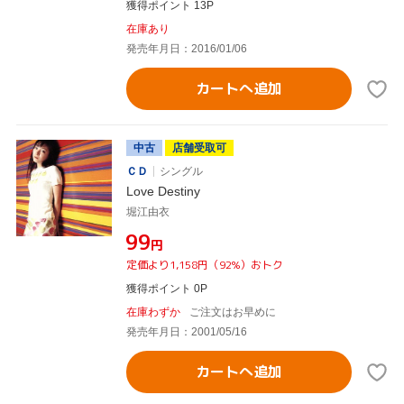
獲得ポイント 13P
在庫あり
発売年月日：2016/01/06
カートへ追加
中古
店舗受取可
ＣＤ
シングル
Love Destiny
堀江由衣
¥99
円
定価より1,158円（92%）おトク
獲得ポイント 0P
在庫わずか
ご注文はお早めに
発売年月日：2001/05/16
カートへ追加