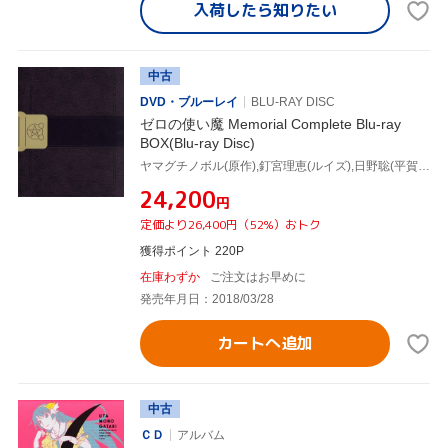
入荷したら
知りたい
中古
DVD・ブルーレイ
BLU-RAY DISC
ゼロの使い魔 Memorial Complete Blu-ray
BOX(Blu-ray Disc)
ヤマグチノボル(原作),釘宮理恵(ルイズ),日野聡(平賀才人),堀江由衣(シエスタ),藤井昌宏(キャラクターデザイン、総作画監督),光宗信吉(音楽)
¥24,200
円
定価より26,400円（52%）おトク
獲得ポイント 220P
在庫わずか
ご注文はお早めに
発売年月日：2018/03/28
カートへ追加
中古
ＣＤ
アルバム